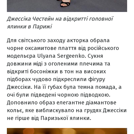
Джессіка Честейн на відкритті головної
ялинки в Парижі
Для світського заходу акторка обрала
чорне оксамитове плаття від російського
модельєра Ulyana Sergeenko. Сукня
довжини міді з оголеними плечима та
відкриті босоніжки в тон на високих
підборах чудово підкреслили фігуру
Джессіки. На її губах була темна помада, а
очі були підведені чорною підводкою.
Доповнило образ елегантне діамантове
кольє, яке виблискувало на грудях Джессіки
не гірше від Паризької ялинки.