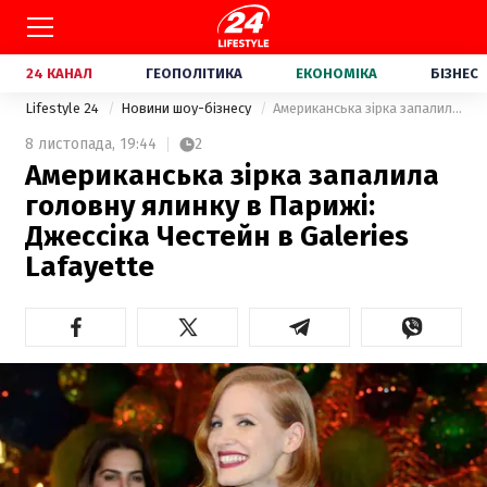
24 КАНАЛ
ГЕОПОЛІТИКА
ЕКОНОМІКА
БІЗНЕС
Lifestyle 24
Новини шоу-бізнесу
Американська зірка запалила головну ялинку в Парижі: Джессіка Честейн в Galeries Lafayette
8 листопада,
19:44
2
Американська зірка запалила
головну ялинку в Парижі:
Джессіка Честейн в Galeries
Lafayette