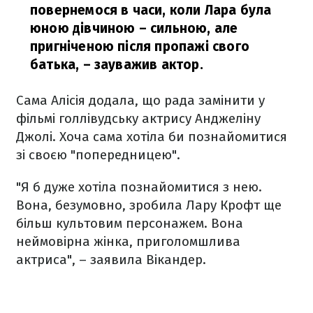
повернемося в часи, коли Лара була
юною дівчиною – сильною, але
пригніченою після пропажі свого
батька,
– зауважив актор.
Сама Алісія додала, що рада замінити у
фільмі голлівудську актрису Анджеліну
Джолі. Хоча сама хотіла би познайомитися
зі своєю "попередницею".
"Я б дуже хотіла познайомитися з нею.
Вона, безумовно, зробила Лару Крофт ще
більш культовим персонажем. Вона
неймовірна жінка, приголомшлива
актриса", – заявила Вікандер.