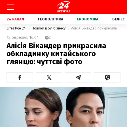
24 КАНАЛ
ГЕОПОЛІТИКА
ЕКОНОМІКА
БІЗНЕС
Lifestyle 24
Новини шоу-бізнесу
Алісія Вікандер прикрасила обкладинку китайського глянцю: чуттєві фото
13 березня,
16:04
2
Алісія Вікандер прикрасила
обкладинку китайського
глянцю: чуттєві фото