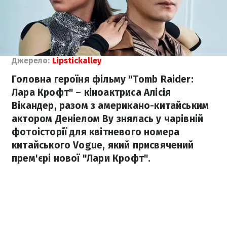
Джерело:
Lipstickalley
Головна героїня фільму "Tomb Raider:
Лара Крофт" – кіноактриса Алісія
Вікандер, разом з американо-китайським
актором Деніелом Ву знялась у чарівній
фотоісторії для квітневого номера
китайського Vogue, який присвячений
прем'єрі нової "Лари Крофт".