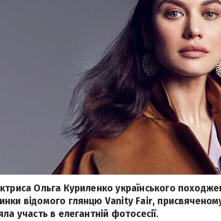
ктриса Ольга Куриленко українського походже
нки відомого глянцю Vanity Fair, присвячено
ла участь в елегантній фотосесії.