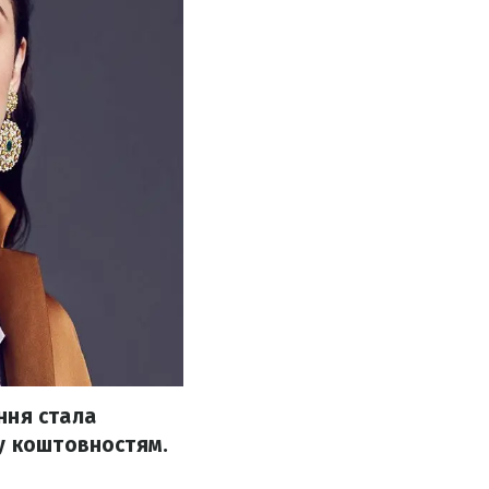
ння стала
му коштовностям.