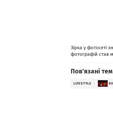
Зірка у фотосеті з
фотографій став м
Пов'язані тем
LIFESTYLE
К