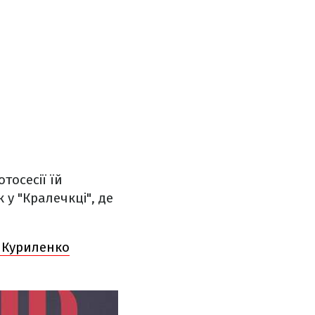
тосесії їй
 у "Кралечкці", де
 Куриленко