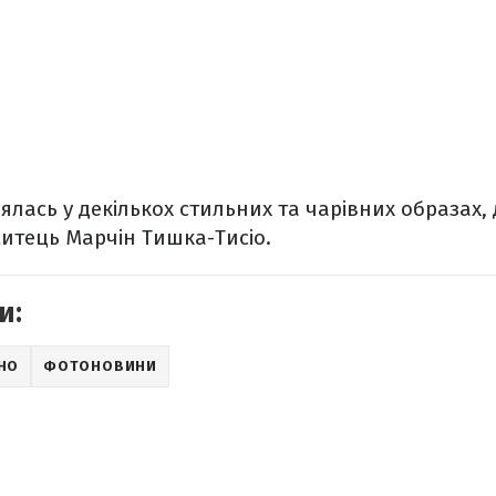
нялась у декількох стильних та чарівних образах,
итець Марчін Тишка-Тисіо.
и:
ІНО
ФОТОНОВИНИ