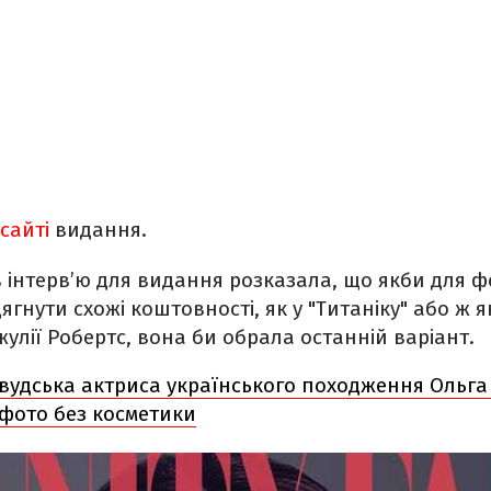
сайті
видання.
в інтерв’ю для видання розказала, що якби для фо
нути схожі коштовності, як у "Титаніку" або ж як
жулії Робертс, вона би обрала останній варіант.
івудська актриса українського походження Ольга
 фото без косметики