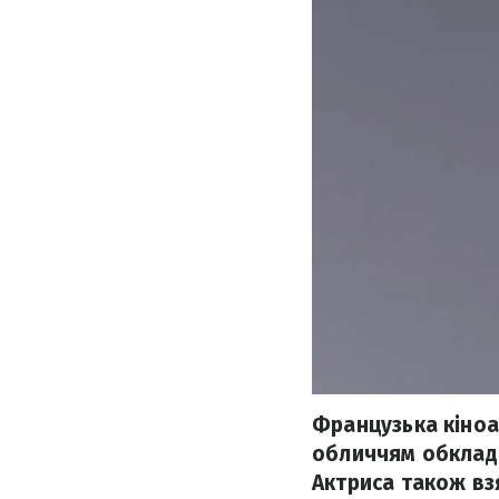
Французька кіноа
обличчям обклади
Актриса також взя