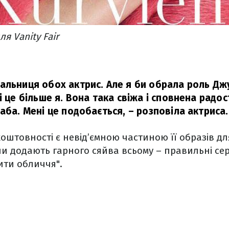
я Vanity Fair
альниця обох актрис. Але я би обрала роль Джу
і це більше я. Вона така свіжа і сповнена радост
аба. Мені це подобається,
– розповіла актриса.
оштовності є невід’ємною частиною її образів дл
ни додають гарного сяйва всьому – правильні се
ити обличчя".