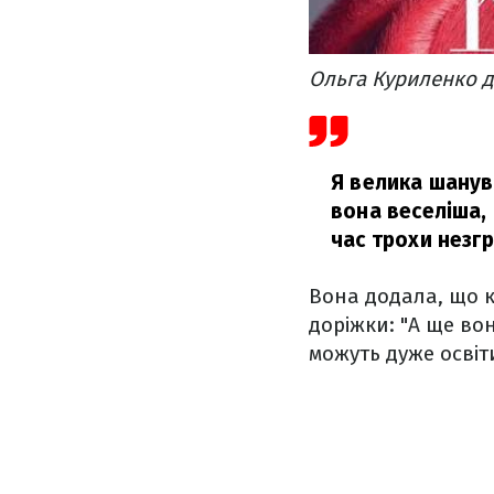
Ольга Куриленко дл
Я велика шанув
вона веселіша, 
час трохи незгр
Вона додала, що к
доріжки: "А ще во
можуть дуже освіт