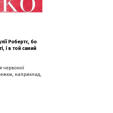
лії Робертс, бо
і, і в той самий
я червоної
режки, наприклад,