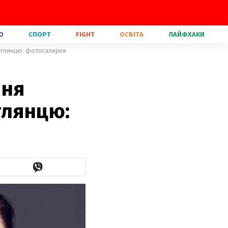
О
СПОРТ
FIGHT
ОСВІТА
ЛАЙФХАКИ
ю глянцю: фотогалерея
ння
глянцю: