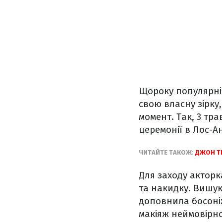
Щороку популярні 
свою власну зірку,
момент. Так, 3 тр
церемонії в Лос-А
ЧИТАЙТЕ ТАКОЖ:
ДЖОН ТР
Для заходу акторк
та накидку. Вишук
доповнила босоні
макіяж неймовірно