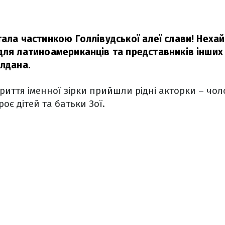
ала частинкою Голлівудської алеї слави! Нехай
для латиноамериканців та представників інших 
алдана.
риття іменної зірки прийшли рідні акторки – чол
роє дітей та батьки Зої.