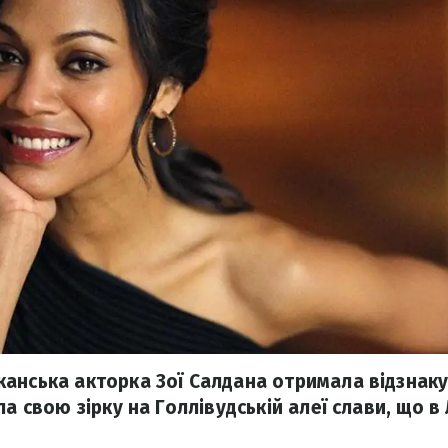
анська акторка Зої Салдана отримала відзнаку 
ла свою зірку на Голлівудській алеї слави, що в