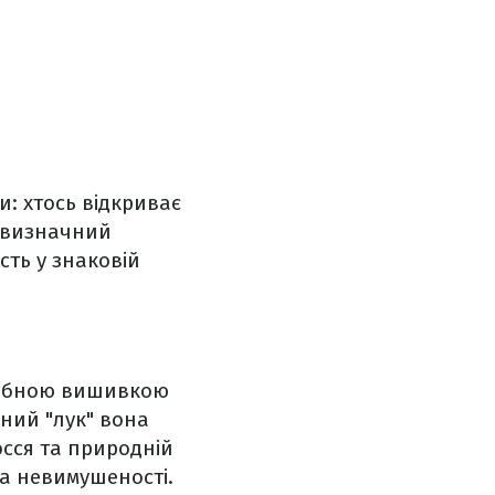
: хтось відкриває
й визначний
сть у знаковій
срібною вишивкою
ьний "лук" вона
сся та природній
та невимушеності.