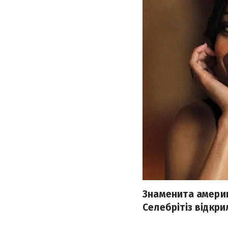
Знаменита америк
Селебрітіз відкри