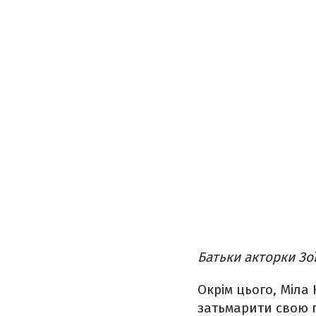
Батьки акторки Зо
Окрім цього, Міла
затьмарити свою п