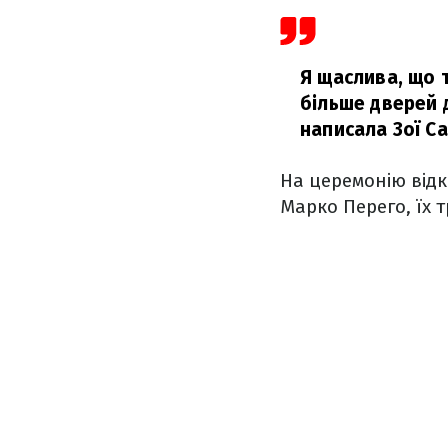
Я щаслива, що т
більше дверей 
написала Зої С
На церемонію відк
Марко Перего, їх т