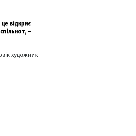
 це відкриє
спільнот,
–
овік художник