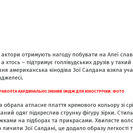
актори отримують нагоду побувати на Алеї слави
 а хтось – підтримує голлівудських друзів у таки
авня американська кінодіва Зої Салдана взяла уча
нджелесі.
АВОЛТА КАРДИНАЛЬНО ЗМІНИВ ІМІДЖ ДЛЯ КІНОСТРІЧКИ: ФОТО
а обрала атласне плаття кремового кольору зі 
аний одяг підкреслив струнку фігуру зірки. Стил
жками на підборах та прикрасами. Хвилясте воло
 личили Зої Салдані, це додало образу легкості 