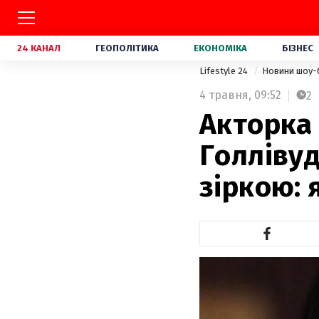
24 КАНАЛ
ГЕОПОЛІТИКА
ЕКОНОМІКА
БІЗНЕС
Lifestyle 24
Новини шоу-
4 травня,
09:52
2
Акторка
Голліву
зіркою: 