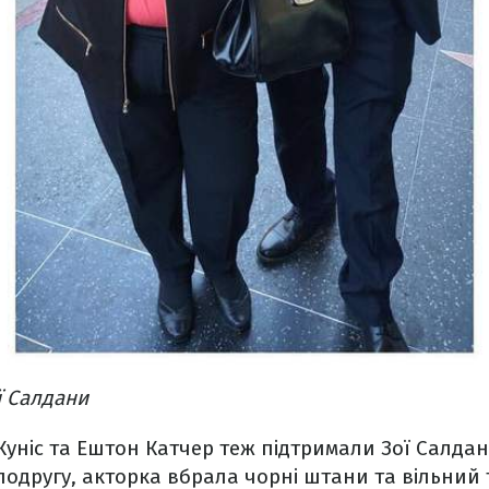
ї Салдани
 Куніс та Ештон Катчер теж підтримали Зої Салда
одругу, акторка вбрала чорні штани та вільний т