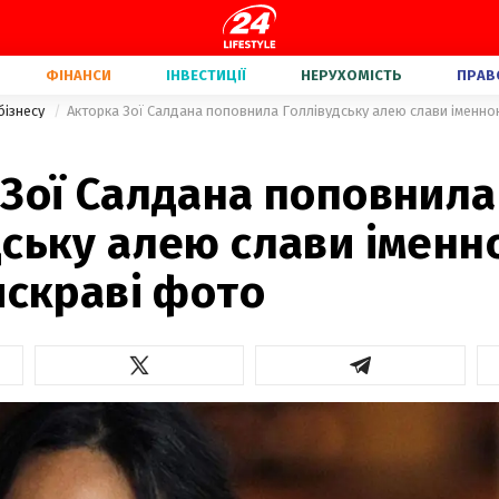
ФІНАНСИ
ІНВЕСТИЦІЇ
НЕРУХОМІСТЬ
ПРАВ
бізнесу
Акторка Зої Салдана поповнила Голлівудську алею слави іменно
 Зої Салдана поповнила
дську алею слави імен
яскраві фото