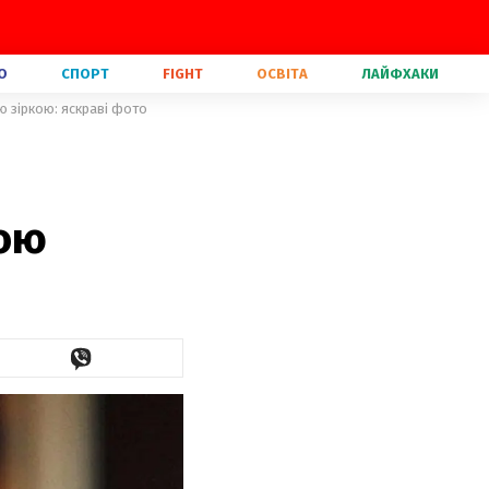
О
СПОРТ
FIGHT
ОСВІТА
ЛАЙФХАКИ
ю зіркою: яскраві фото
ною