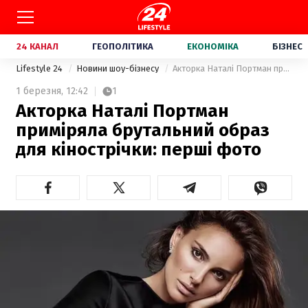
24 КАНАЛ
ГЕОПОЛІТИКА
ЕКОНОМІКА
БІЗНЕС
Lifestyle 24
Новини шоу-бізнесу
Акторка Наталі Портман приміряла брутальний образ для кінострічки: перші фото
1 березня,
12:42
1
Акторка Наталі Портман
приміряла брутальний образ
для кінострічки: перші фото