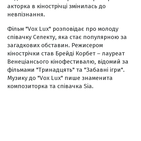
акторка в кінострічці змінилась до
невпізнання.
Фільм "Vox Lux" розповідає про молоду
співачку Селекту, яка стає популярною за
загадкових обставин. Режисером
кінострічки став Брейді Корбет – лауреат
Венеціансього кінофестивалю, відомий за
фільмами "Тринадцять" та "Забавні ігри".
Музику до "Vox Lux" пише знаменита
композиторка та співачка Sia.