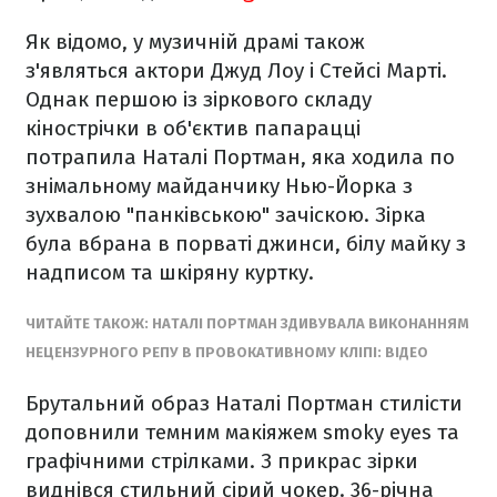
Як відомо, у музичній драмі також
з'являться актори Джуд Лоу і Стейсі Марті.
Однак першою із зіркового складу
кінострічки в об'єктив папарацці
потрапила Наталі Портман, яка ходила по
знімальному майданчику Нью-Йорка з
зухвалою "панківською" зачіскою. Зірка
була вбрана в порваті джинси, білу майку з
надписом та шкіряну куртку.
ЧИТАЙТЕ ТАКОЖ: НАТАЛІ ПОРТМАН ЗДИВУВАЛА ВИКОНАННЯМ
НЕЦЕНЗУРНОГО РЕПУ В ПРОВОКАТИВНОМУ КЛІПІ: ВІДЕО
Брутальний образ Наталі Портман стилісти
доповнили темним макіяжем smoky eyes та
графічними стрілками. З прикрас зірки
виднівся стильний сірий чокер. 36-річна