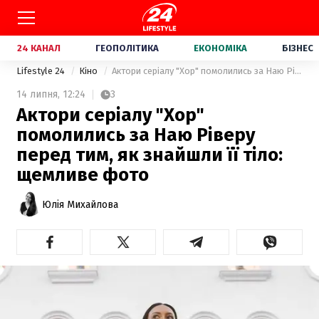
24 КАНАЛ
ГЕОПОЛІТИКА
ЕКОНОМІКА
БІЗНЕС
Lifestyle 24
Кіно
Актори серіалу "Хор" помолились за Наю Ріверу перед тим, як знайшли її тіло: щемливе фото
14 липня,
12:24
3
Актори серіалу "Хор"
помолились за Наю Ріверу
перед тим, як знайшли її тіло:
щемливе фото
Юлія Михайлова