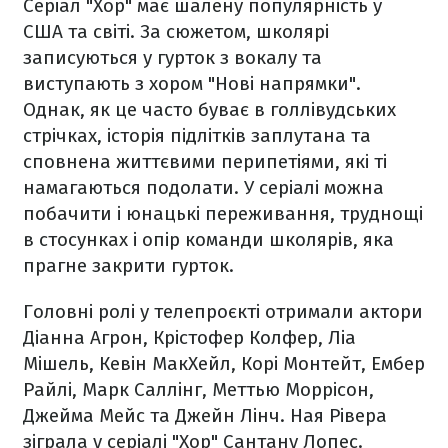
Серіал "Хор" має шалену популярність у
США та світі. За сюжетом, школярі
записуються у гурток з вокалу та
виступають з хором "Нові напрямки".
Однак, як це часто буває в голлівудських
стрічках, історія підлітків заплутана та
сповнена життєвими перипетіями, які ті
намагаються подолати. У серіалі можна
побачити і юнацькі переживання, труднощі
в стосунках і опір команди школярів, яка
прагне закрити гурток.
Головні ролі у телепроєкті отримали актори
Діанна Агрон, Крістофер Колфер, Ліа
Мішель, Кевін МакХейл, Корі Монтейт, Ембер
Райлі, Марк Саллінг, Меттью Моррісон,
Джейма Мейс та Джейн Лінч. Ная Рівера
зіграла у серіалі "Хор" Сантану Лопес.