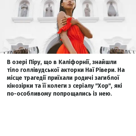
В озері Піру, що в Каліфорнії, знайшли
тіло голлівудської акторки Наї Рівери. На
місце трагедії приїхали родичі загиблої
кінозірки та її колеги з серіалу "Хор", які
по-особливому попрощались із нею.