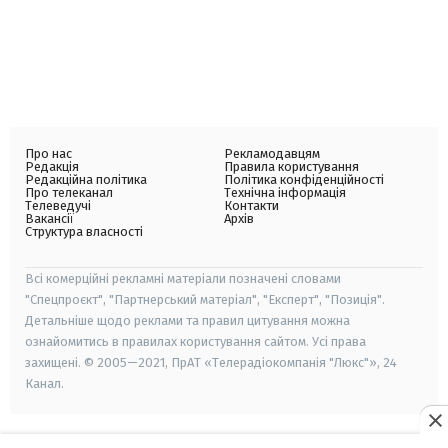
Про нас
Рекламодавцям
Редакція
Правила користування
Редакційна політика
Політика конфіденційності
Про телеканал
Технічна інформація
Телеведучі
Контакти
Вакансії
Архів
Структура власності
Всі комерційні рекламні матеріали позначені словами
"Спецпроєкт", "Партнерський матеріал", "Експерт", "Позиція".
Детальніше щодо реклами та правил цитування можна
ознайомитись в правилах користування сайтом. Усі права
захищені. © 2005—2021, ПрАТ «Телерадіокомпанія "Люкс"», 24
Канал.