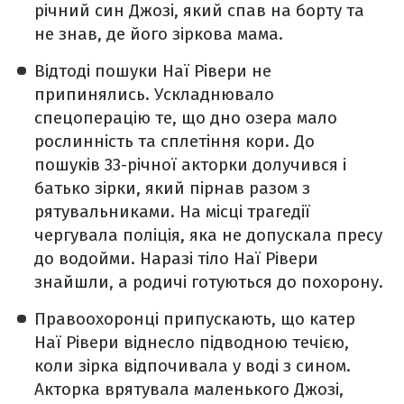
річний син Джозі, який спав на борту та
не знав, де його зіркова мама.
Відтоді пошуки Наї Рівери не
припинялись. Ускладнювало
спецоперацію те, що дно озера мало
рослинність та сплетіння кори. До
пошуків 33-річної акторки долучився і
батько зірки, який пірнав разом з
рятувальниками. На місці трагедії
чергувала поліція, яка не допускала пресу
до водойми. Наразі тіло Наї Рівери
знайшли, а родичі готуються до похорону.
Правоохоронці припускають, що катер
Наї Рівери віднесло підводною течією,
коли зірка відпочивала у воді з сином.
Акторка врятувала маленького Джозі,