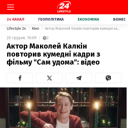
24 КАНАЛ
ГЕОПОЛІТИКА
ЕКОНОМІКА
БІЗНЕС
Lifestyle 24
Кіно
Актор Маколей Калкін повторив кумедні кадри з фільму "Сам удома": відео
20 грудня,
10:09
2
Актор Маколей Калкін
повторив кумедні кадри з
фільму "Сам удома": відео