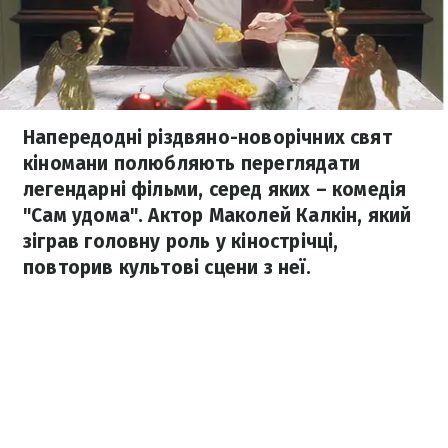
Напередодні різдвяно-новорічних свят
кіномани полюбляють переглядати
легендарні фільми, серед яких – комедія
"Сам удома". Актор Маколей Калкін, який
зіграв головну роль у кінострічці,
повторив культові сцени з неї.