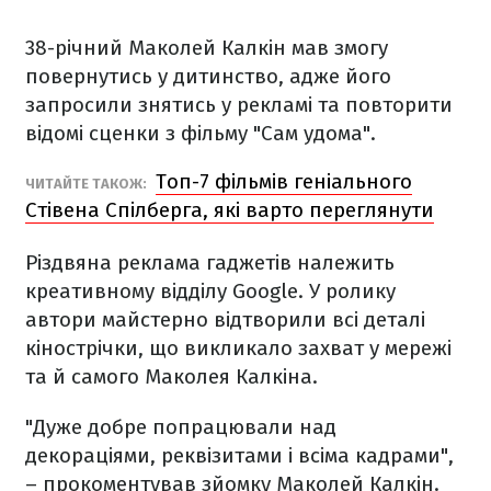
38-річний Маколей Калкін мав змогу
повернутись у дитинство, адже його
запросили знятись у рекламі та повторити
відомі сценки з фільму "Сам удома".
Топ-7 фільмів геніального
ЧИТАЙТЕ ТАКОЖ:
Стівена Спілберга, які варто переглянути
Різдвяна реклама гаджетів належить
креативному відділу Google. У ролику
автори майстерно відтворили всі деталі
кінострічки, що викликало захват у мережі
та й самого Маколея Калкіна.
"Дуже добре попрацювали над
декораціями, реквізитами і всіма кадрами",
– прокоментував зйомку Маколей Калкін.