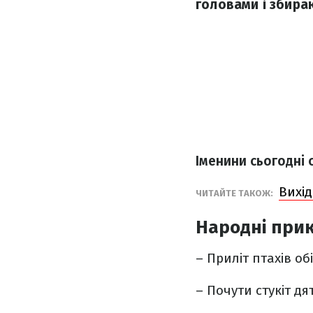
головами і збираю
Іменини сьогодні 
Вихід
ЧИТАЙТЕ ТАКОЖ:
Народні прик
– Приліт птахів о
– Почути стукіт дя