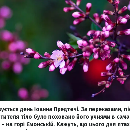
ється день Іоанна Предтечі. За переказами, пі
стителя тіло було поховано його учнями в сама
а – на горі Ємонській. Кажуть, що цього дня пт