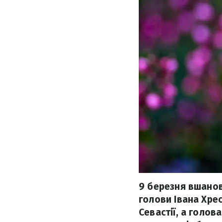
9 березня вшанову
голови Івана Хре
Севастії, а голов