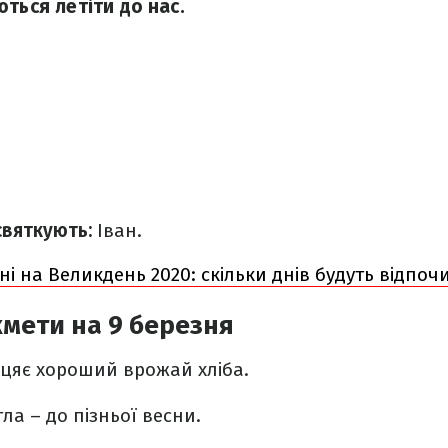
ться летіти до нас.
святкують:
Іван.
ні на Великдень 2020: скільки днів будуть відпоч
мети на 9 березня
біцяє хороший врожай хліба.
тла – до пізньої весни.