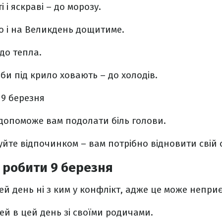
ті і яскраві – до морозу.
о і на Великдень дощитиме.
до тепла.
оби під крило ховають – до холодів.
9 березня
 допоможе вам подолати біль голови.
туйте відпочинком – вам потрібно відновити свій 
 робити 9 березня
цей день ні з ким у конфлікт, адже це може непри
чей в цей день зі своїми родичами.