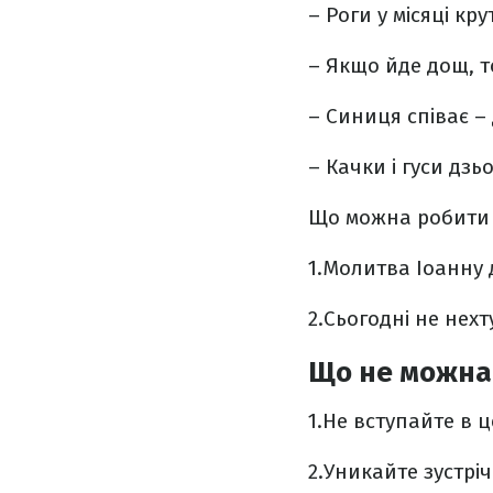
– Роги у місяці кру
– Якщо йде дощ, т
– Синиця співає – 
– Качки і гуси дзь
Що можна робити 
​1.Молитва Іоанну
​2.Сьогодні не нех
Що не можна
1.Не вступайте в 
2.Уникайте зустрі