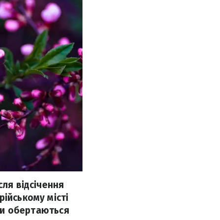
сля відсічення
рійському місті
ахи обертаються