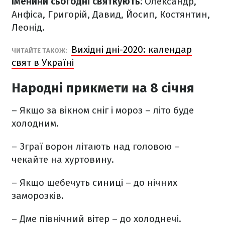
Іменини сьогодні святкують:
Олександр,
Анфіса, Григорій, Давид, Йосип, Костянтин,
Леонід.
Вихідні дні-2020: календар
ЧИТАЙТЕ ТАКОЖ:
свят в Україні
Народні прикмети на 8 січня
– Якщо за вікном сніг і мороз – літо буде
холодним.
– Зграї ворон літають над головою –
чекайте на хуртовину.
– Якщо щебечуть синиці – до нічних
заморозків.
– Дме північний вітер – до холоднечі.