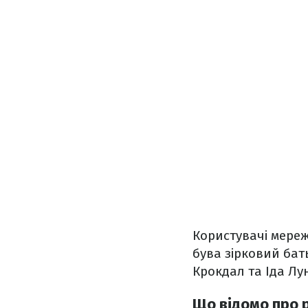
Користувачі мережі
бува зірковий бать
Крокдал та Іда Лу
Що відомо про 