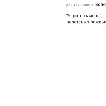
Воло
ДИВІТЬСЯ ТАКОЖ
"Ущипніть мене",
перстень з рожев