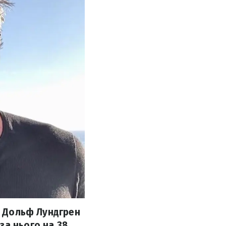
р Дольф Лундгрен
за нього на 38