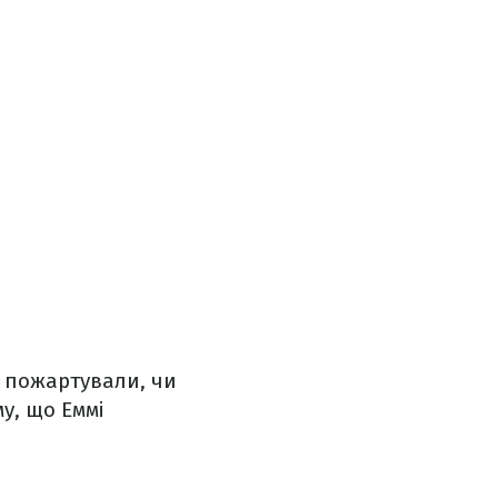
ть пожартували, чи
у, що Еммі