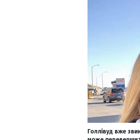
Голлівуд вже зви
може перевершити