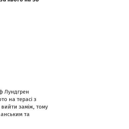
ьф Лундгрен
то на терасі з
 вийти заміж, тому
панським та