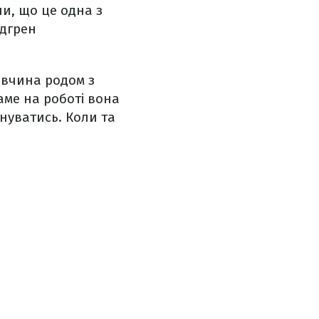
ли, що це одна з
ндгрен
івчина родом з
аме на роботі вона
нуватись. Коли та