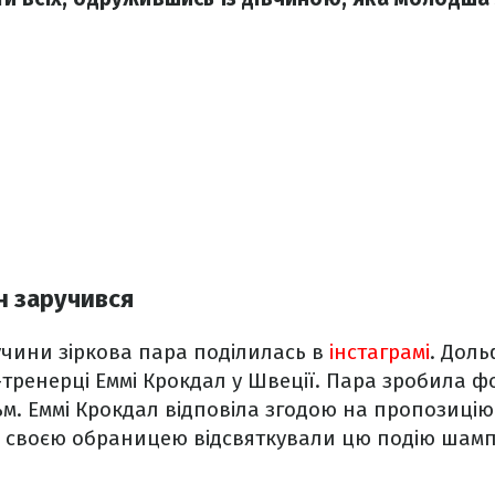
н заручився
чини зіркова пара поділилась в
інстаграмі
. Дол
-тренерці Еммі Крокдал у Швеції. Пара зробила фо
м. Еммі Крокдал відповіла згодою на пропозицію
і своєю обраницею відсвяткували цю подію шам