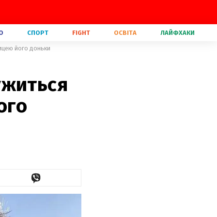
О
СПОРТ
FIGHT
ОСВІТА
ЛАЙФХАКИ
ницею його доньки
ужиться
ого