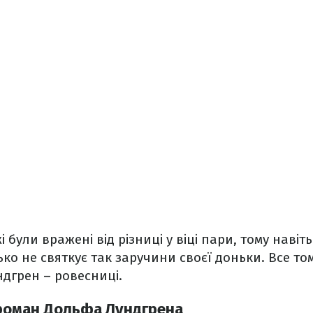
 були вражені від різниці у віці пари, тому наві
ко не святкує так заручини своєї доньки. Все том
ндгрен – ровесниці.
роман Дольфа Лундгрена