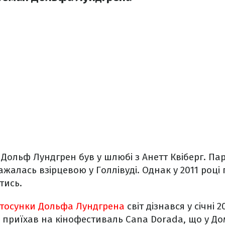
 Дольф Лундгрен був у шлюбі з Анетт Квіберг. Па
ажалась взірцевою у Голлівуді. Однак у 2011 роц
тись.
стосунки Дольфа Лундгрена
світ дізнався у січні 2
приїхав на кінофестиваль Cana Dorada, що у Дом