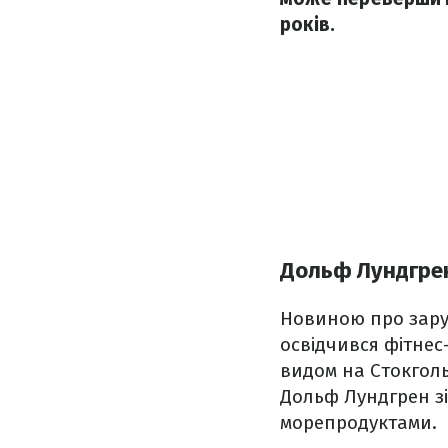
років.
Дольф Лундгре
Новиною про зару
освідчився фітнес
видом на Стокголь
Дольф Лундгрен з
морепродуктами.