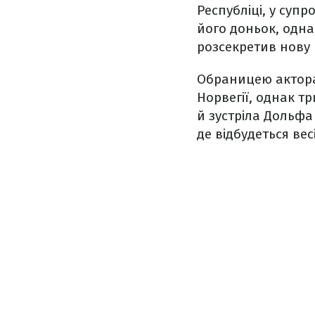
Республіці, у суп
його доньок, одна
розсекретив нову 
Обраницею актора 
Норвегії, однак т
й зустріла Дольфа
де відбудеться вес