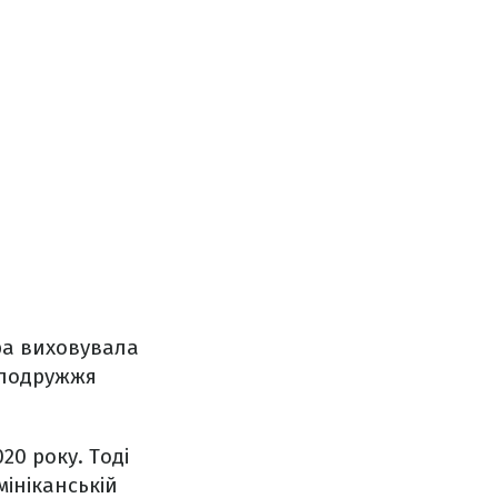
ра виховувала
і подружжя
020 року. Тоді
ініканській