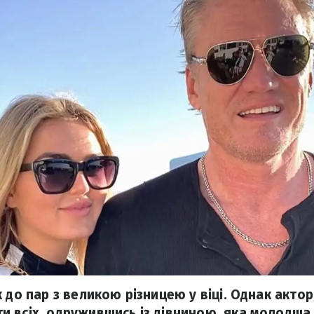
к до пар з великою різницею у віці. Однак акто
 всіх, одружившись із дівчиною, яка молодша 