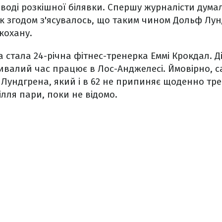
роводі розкішної білявки. Спершу журналісти дума
к згодом з'ясувалось, що таким чином Дольф Лу
кохану.
стала 24-річна фітнес-тренерка Еммі Крокдал. Д
ривалий час працює в Лос-Анджелесі. Ймовірно, с
 Лундгрена, який і в 62 не припиняє щоденно тре
ілля пари, поки не відомо.