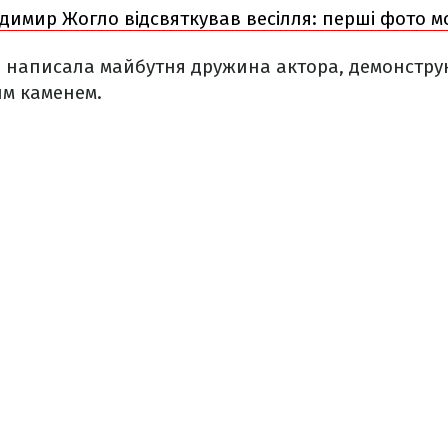
димир Жогло відсвяткував весілля: перші фото м
 – написала майбутня дружина актора, демонстр
им каменем.