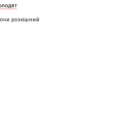
олодят
уючи розкішний