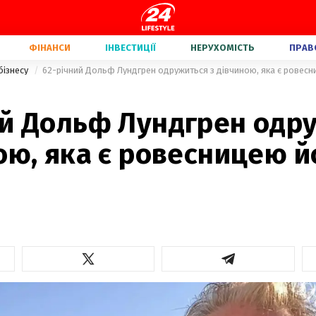
ФІНАНСИ
ІНВЕСТИЦІЇ
НЕРУХОМІСТЬ
ПРАВ
бізнесу
62-річний Дольф Лундгрен одружиться з дівчиною, яка є ровес
ий Дольф Лундгрен одр
ою, яка є ровесницею й