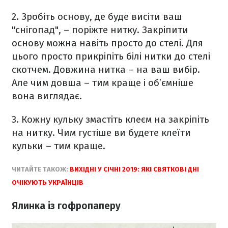
2. Зробіть основу, де буде висіти ваш
"снігопад", – поріжте нитку. Закріпити
основу можна навіть просто до стелі. Для
цього просто прикріпіть білі нитки до стелі
скотчем. Довжина нитка – на ваш вибір.
Але чим довша – тим краще і об’ємніше
вона виглядає.
3. Кожну кульку змастіть клеєм на закріпіть
на нитку. Чим густіше ви будете клеїти
кульки – тим краще.
ЧИТАЙТЕ ТАКОЖ:
ВИХІДНІ У СІЧНІ 2019: ЯКІ СВЯТКОВІ ДНІ
ОЧІКУЮТЬ УКРАЇНЦІВ
Ялинка із гофропаперу