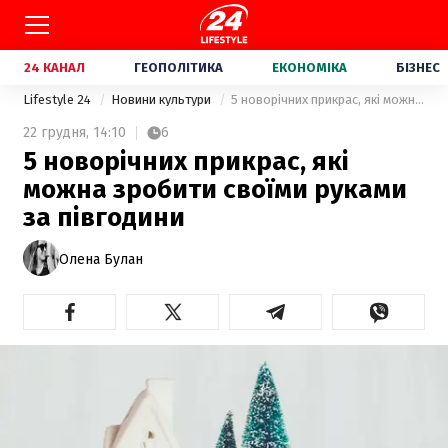
24 КАНАЛ
ГЕОПОЛІТИКА
ЕКОНОМІКА
БІЗНЕС
Lifestyle 24
Новини культури
5 новорічних прикрас, які можна зробити своїми руками за півгодини
22 грудня,
14:10
6
5 новорічних прикрас, які
можна зробити своїми руками
за півгодини
Олена Булан