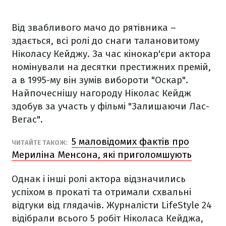
Від звабливого мачо до рятівника –
здається, всі ролі до снаги талановитому
Ніколасу Кейджу. За час кінокар'єри актора
номінували на десятки престижних премій,
а в 1995-му він зумів вибороти "Оскар".
Найпочеснішу нагороду Ніколас Кейдж
здобув за участь у фільмі "Залишаючи Лас-
Вегас".
5 маловідомих фактів про
ЧИТАЙТЕ ТАКОЖ:
Мериліна Менсона, які приголомшують
Однак і інші ролі актора відзначились
успіхом в прокаті та отримали схвальні
відгуки від глядачів. Журналісти LifeStyle 24
відібрали всього 5 робіт Ніколаса Кейджа,