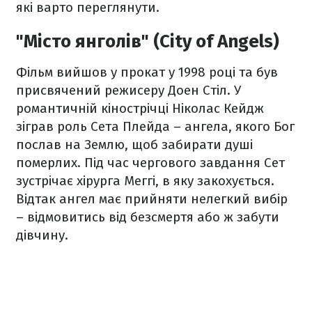
які варто переглянути.
"Місто янголів" (City of Angels)
Фільм вийшов у прокат у 1998 році та був
присвячений режисеру Доен Стіл. У
романтичній кінострічці Ніколас Кейдж
зіграв роль Сета Плейда – ангела, якого Бог
послав на Землю, щоб забирати душі
померлих. Під час чергового завдання Сет
зустрічає хірурга Меггі, в яку закохується.
Відтак ангел має прийняти нелегкий вибір
– відмовитись від безсмертя або ж забути
дівчину.