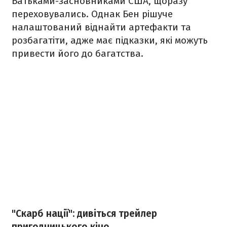
Батьками-засновниками США, щоразу
переховувались. Однак Бен рішуче
налаштований віднайти артефакти та
розбагатіти, адже має підказки, які можуть
привести його до багатства.
"Скарб нації": дивіться трейлер
пригодницького кіно