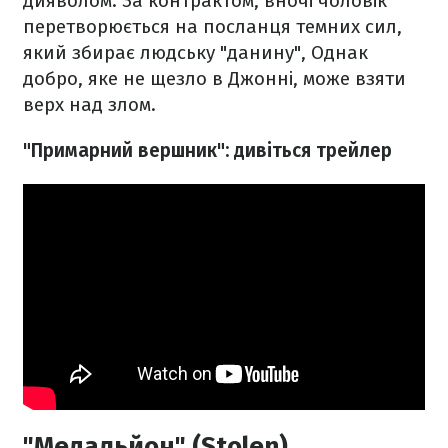
дияволом. За контрактом, вночі чоловік
перетворюється на посланця темних сил,
який збирає людську "данину", Однак
добро, яке не щезло в Джонні, може взяти
верх над злом.
"Примарний вершник": дивіться трейлер
"Медальйон" (Stolen)