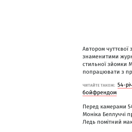
Автором чуттєвої 
знаменитими журн
стильної зйомки М
попрацювати з пр
54-рі
ЧИТАЙТЕ ТАКОЖ:
бойфрендом
Перед камерами 54
Моніка Беллуччі п
Ледь помітний мак