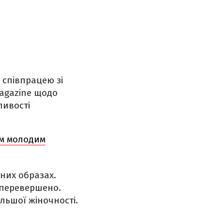
 співпрацею зі
agazine щодо
ливості
їм молодим
них образах.
неперевершено.
льшої жіночності.