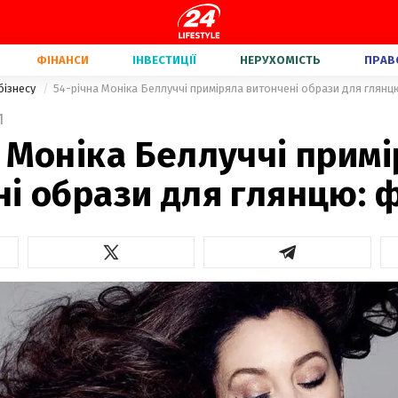
ФІНАНСИ
ІНВЕСТИЦІЇ
НЕРУХОМІСТЬ
ПРАВ
бізнесу
54-річна Моніка Беллуччі приміряла витончені образи для глянц
1
 Моніка Беллуччі прим
і образи для глянцю: 