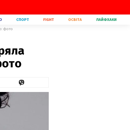
О
СПОРТ
FIGHT
ОСВІТА
ЛАЙФХАКИ
ю: фото
іряла
фото