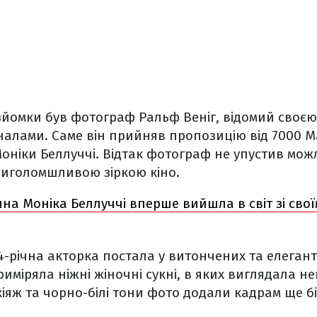
зйомки був фотограф Ральф Веніг, відомий своєю
алами. Саме він прийняв пропозицію від 7000 M
оніки Беллуччі. Відтак фотограф не упустив мож
иголомшливою зіркою кіно.
чна Моніка Беллуччі вперше вийшла в світ зі сво
-річна акторка постала у витончених та елегант
риміряла ніжні жіночні сукні, в яких виглядала 
іяж та чорно-білі тони фото додали кадрам ще бі