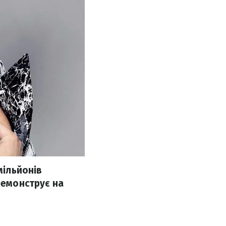
мільйонів
демонструє на