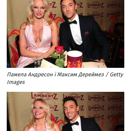
Памела Андресон і Максим Дереймез / Getty
Images