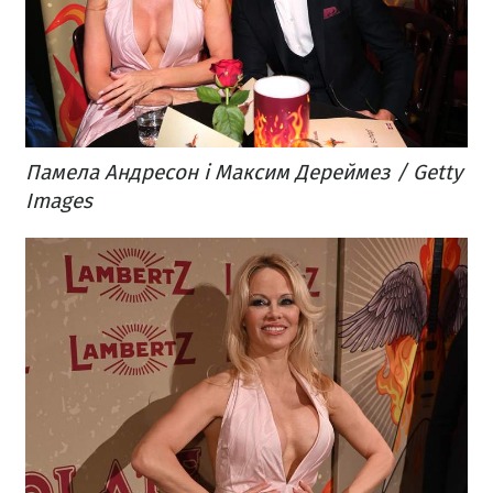
Памела Андресон і Максим Дереймез / Getty
Images