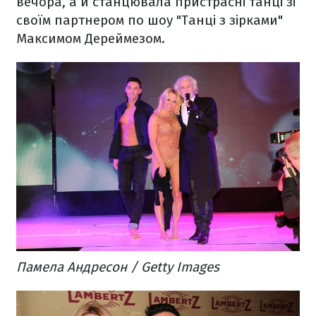
вечора, а й станцювала пристрасні танці зі
своїм партнером по шоу "Танці з зірками"
Максимом Дереймезом.
Памела Андресон / Getty Images