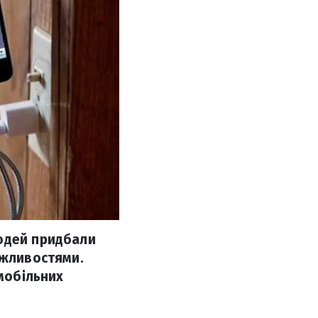
людей придбали
ожливостями.
 мобільних