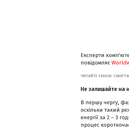
Експерти комп'ют
повідомляє
World
ЧИТАЙТЕ ТАКОЖ: СМАРТФ
Не залишайте на 
В першу чергу, фа
оскільки такий ре
енергії за 2 – 3 
процес короткоча