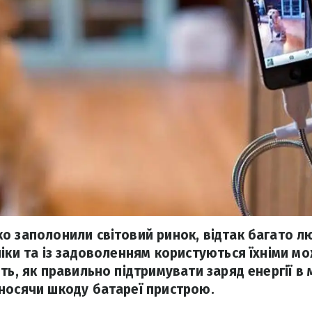
о заполонили світовий ринок, відтак багато 
ніки та із задоволенням користуються їхніми м
ть, як правильно підтримувати заряд енергії в
носячи шкоду батареї пристрою.