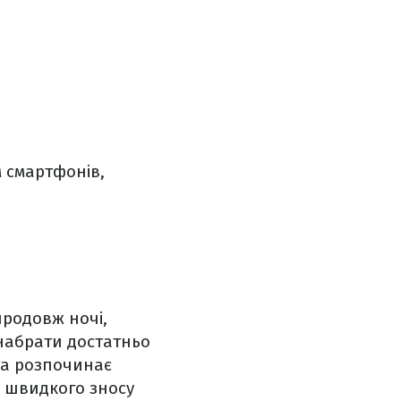
 смартфонів,
продовж ночі,
 набрати достатньо
 та розпочинає
о швидкого зносу