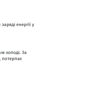
аряді енергії у
и холоді. За
, потерпає