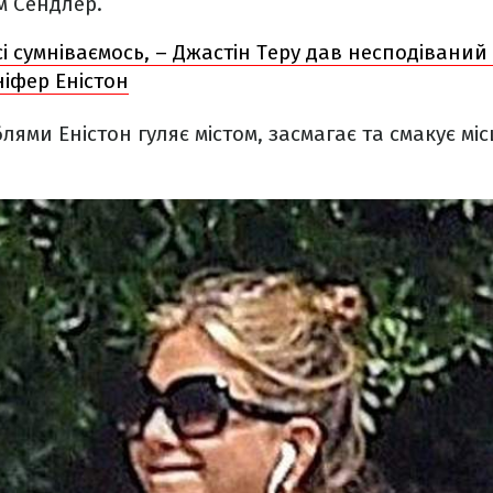
м Сендлер.
і сумніваємось, – Джастін Теру дав несподівани
іфер Еністон
лями Еністон гуляє містом, засмагає та смакує мі