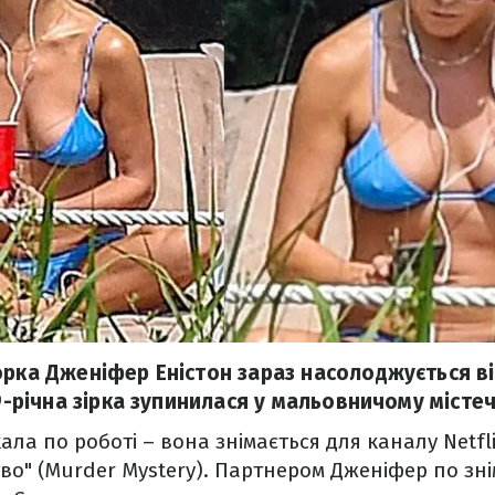
орка Дженіфер Еністон зараз насолоджується в
49-річна зірка зупинилася у мальовничому місте
ала по роботі – вона знімається для каналу Netfli
во" (Murder Mystery). Партнером Дженіфер по зн