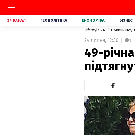
24 КАНАЛ
ГЕОПОЛІТИКА
ЕКОНОМІКА
БІЗНЕС
Lifestyle 24
Новини шоу-
24 липня,
12:30
1
49-річн
підтягну