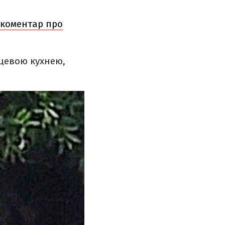
й коментар про
сцевою кухнею,