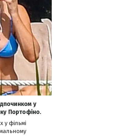
ідпочинком у
чку Портофіно.
x у фільмі
імальному