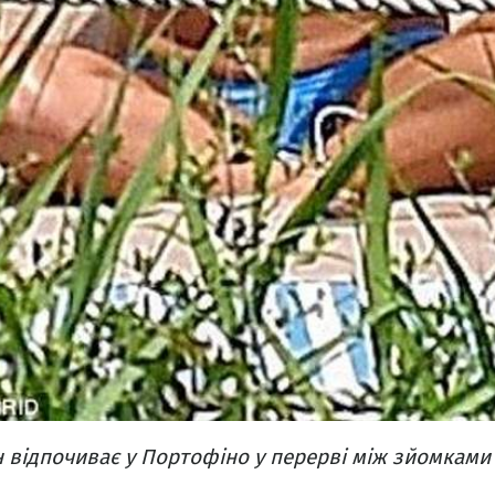
 відпочиває у Портофіно у перерві між зйомками