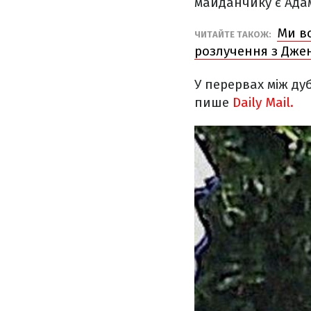
майданчику є Ада
Ми вс
ЧИТАЙТЕ ТАКОЖ:
розлучення з Джен
У перервах між дуб
пише
Daily Mail.