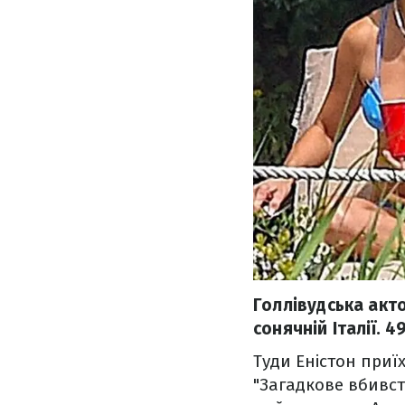
Голлівудська акт
сонячній Італії. 
Туди Еністон приїх
"Загадкове вбивст