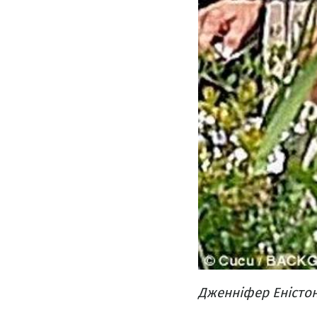
Дженніфер Еністон