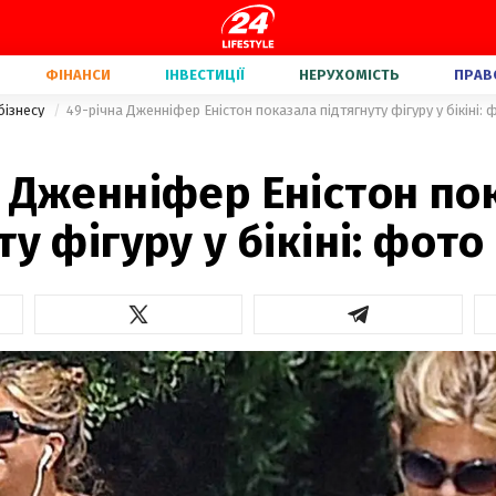
ФІНАНСИ
ІНВЕСТИЦІЇ
НЕРУХОМІСТЬ
ПРАВ
бізнесу
49-річна Дженніфер Еністон показала підтягнуту фігуру у бікіні: 
а Дженніфер Еністон по
ту фігуру у бікіні: фото