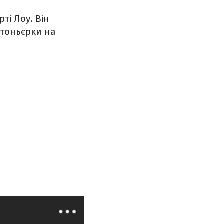
ті Лоу. Він
утоньєрки на