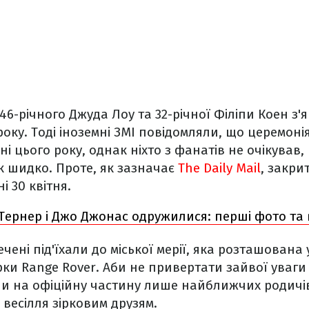
46-річного Джуда Лоу та 32-річної Філіпи Коен з'
року. Тоді іноземні ЗМІ повідомляли, що церемон
ні цього року, однак ніхто з фанатів не очікував
к шидко. Проте, як зазначає
The Daily Mail
, закри
і 30 квітня.
Тернер і Джо Джонас одружилися: перші фото та в
чені під'їхали до міської мерії, яка розташована у
ки Range Rover. Аби не привертати зайвої уваги 
ли на офіційну частину лише найближчих родичів
весілля зірковим друзям.