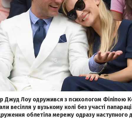
р Джуд Лоу одружився з психологом Філіпою К
али весілля у вузькому колі без участі папарац
руження облетіла мережу одразу наступного д