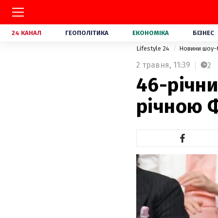
24 КАНАЛ
ГЕОПОЛІТИКА
ЕКОНОМІКА
БІЗНЕС
Lifestyle 24
Новини шоу-
2 травня,
11:39
2
46-річни
річною 