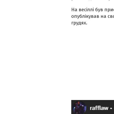
На весіллі був пр
опублікував на св
грудях.