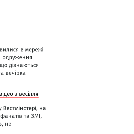
явилися в мережі
ія одруження
, що дізнаються
та вечірка
ідео з весілля
 Вестмінстері, на
фанатів та ЗМІ,
, не