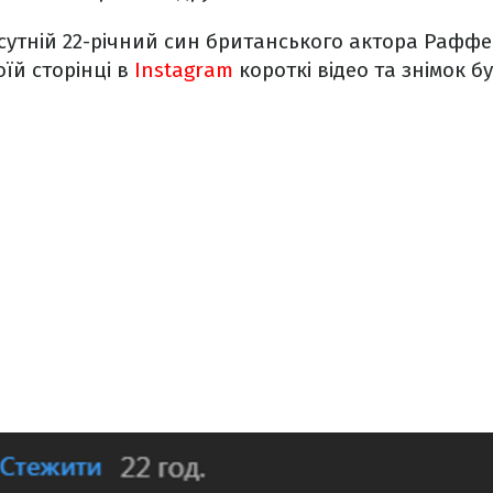
исутній 22-річний син британського актора Раффер
оїй сторінці в
Instagram
короткі відео та знімок б