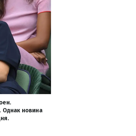
оен.
і. Однак новина
ня.