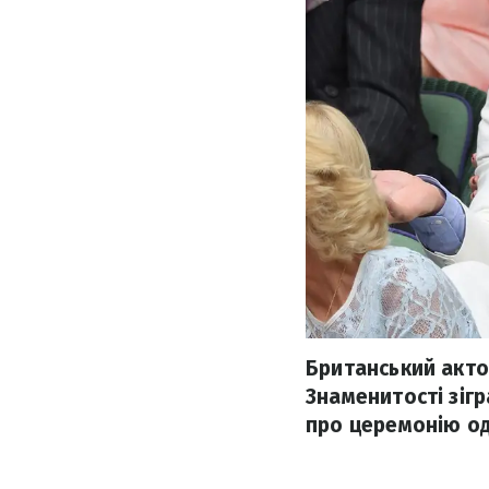
Британський акто
Знаменитості зігр
про церемонію од