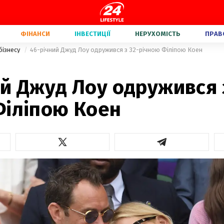
ФІНАНСИ
ІНВЕСТИЦІЇ
НЕРУХОМІСТЬ
ПРАВ
бізнесу
46-річний Джуд Лоу одружився з 32-річною Філіпою Коен
й Джуд Лоу одружився 
Філіпою Коен