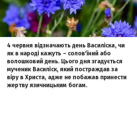
4 червня відзначають день Василіска, чи
як в народі кажуть – солов'їний або
волошковий день. Цього дня згадується
мученик Василіск, який постраждав за
віру в Христа, адже не побажав принести
жертву язичницьким богам.