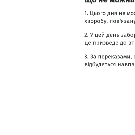
1. Цього дня н
е мо
хворобу, пов'язану
2. У цей день забо
це призведе до вт
3. За переказами,
відбудеться навпа