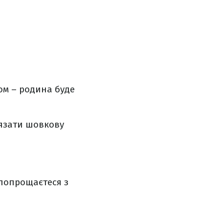
зом – родина буде
в’язати шовкову
и попрощаєтеся з