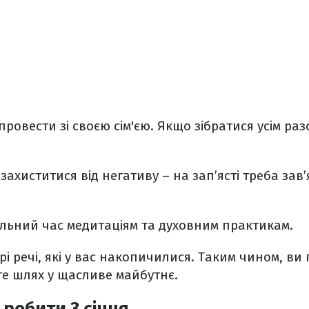
провести зі своєю сім'єю. Якщо зібратися усім ра
 захиститися від негативу – на зап’ясті треба за
вільний час медитаціям та духовним практикам.
арі речі, які у вас накопичилися. Таким чином, в
те шлях у щасливе майбутнє.
робити 3 січня