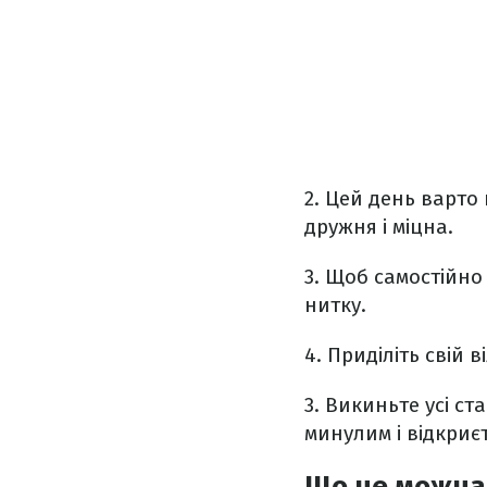
2. Цей день варто 
дружня і міцна.
3. Щоб самостійно
нитку.
4.
Приділіть свій 
3.
Викиньте усі ст
минулим і відкриє
Що не можна 