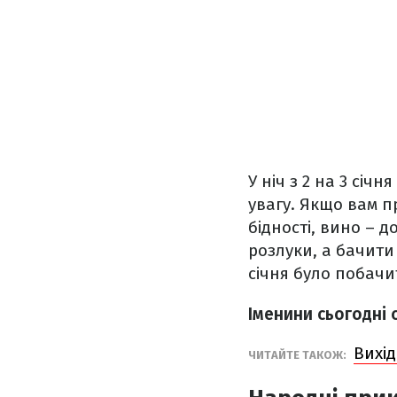
У ніч з 2 на 3 січ
увагу. Якщо вам пр
бідності, вино – д
розлуки, а бачити 
січня було побачит
Іменини сьогодні 
Вихід
ЧИТАЙТЕ ТАКОЖ: