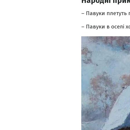
Народні прик
– Павуки плетуть 
– Павуки в оселі х