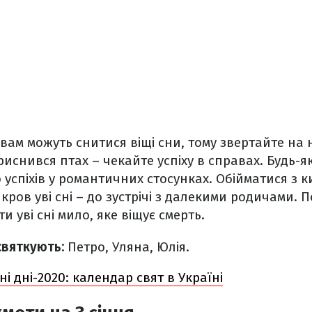
ня вам можуть снитися віщі сни, тому звертайте на
иснився птах – чекайте успіху в справах. Будь-як
о успіхів у романтичних стосунках. Обійматися з к
кров уві сні – до зустрічі з далекими родичами. 
и уві сні мило, яке віщує смерть.
святкують:
Петро, Уляна, Юлія.
ні дні-2020: календар свят в Україні