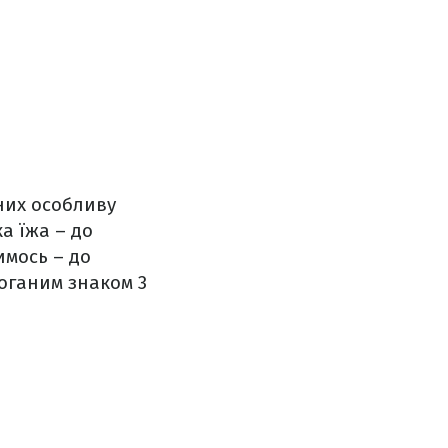
 них особливу
а їжа – до
имось – до
Поганим знаком 3