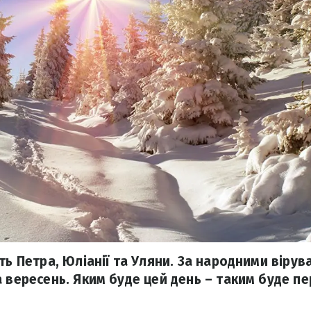
ть Петра, Юліанії та Уляни. За народними вірув
а вересень. Яким буде цей день – таким буде п