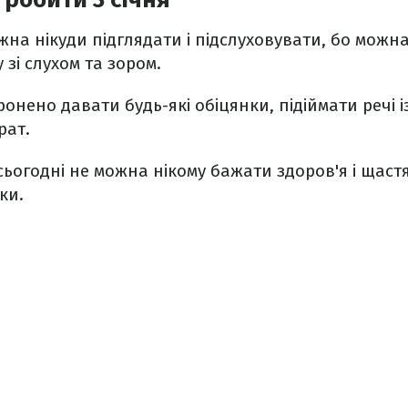
жна нікуди підглядати і підслуховувати, бо можн
 зі слухом та зором.
ронено давати будь-які обіцянки, підіймати речі із
рат.
 сьогодні не можна нікому бажати здоров'я і щаст
ки.