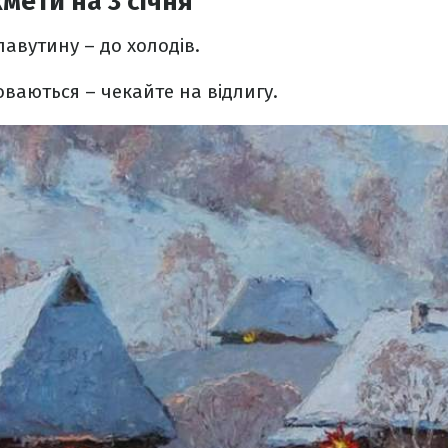
мети на 3 січня
павутину – до холодів.
оваються – чекайте на відлигу.