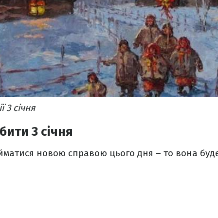
ї 3 січня
ити 3 січня
йматися новою справою цього дня – то вона буд