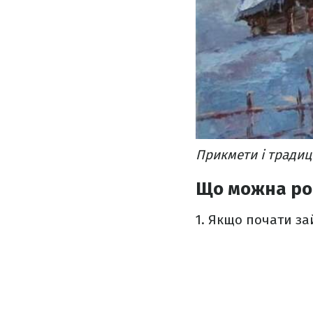
Прикмети і традиці
Що можна роб
1. Я
кщо почати за