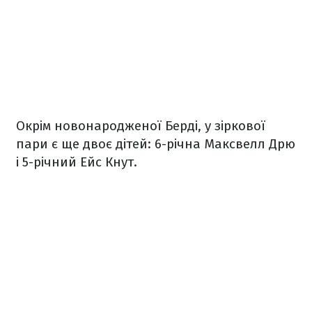
Окрім новонародженої Берді, у зіркової
пари є ще двоє дітей: 6-річна Максвелл Дрю
і 5-річний Ейс Кнут.