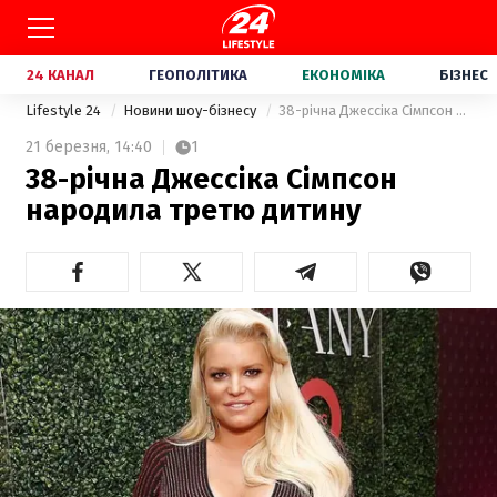
24 КАНАЛ
ГЕОПОЛІТИКА
ЕКОНОМІКА
БІЗНЕС
Lifestyle 24
Новини шоу-бізнесу
38-річна Джессіка Сімпсон народила третю дитину
21 березня,
14:40
1
38-річна Джессіка Сімпсон
народила третю дитину