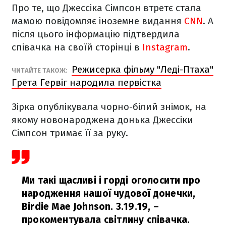
Про те, що Джессіка Сімпсон втретє стала
мамою повідомляє іноземне видання
CNN
. А
після цього інформацію підтвердила
співачка на своїй сторінці в
Instagram
.
Режисерка фільму "Леді-Птаха"
ЧИТАЙТЕ ТАКОЖ:
Грета Гервіг народила первістка
Зірка опублікувала чорно-білий знімок, на
якому новонароджена донька Джессіки
Сімпсон тримає її за руку.
Ми такі щасливі і горді оголосити про
народження нашої чудової донечки,
Birdie Mae Johnson. 3.19.19,
–
прокоментувала світлину співачка.