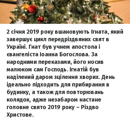
2 січня 2019 року вшановують Ігната, який
завершує цикл передріздвяних свят в
Україні. Гнат був учнем апостола і
євангеліста Іоанна Богослова. За
народними переказами, його носив
малюком сам Господь. Ігнатій був
наділений даром зцілення хворих. День
ідеально підходить для прибирання в
будинку, а також для повторювань
колядок, адже незабаром настане
головне свято 2019 року – Різдво
Христове.