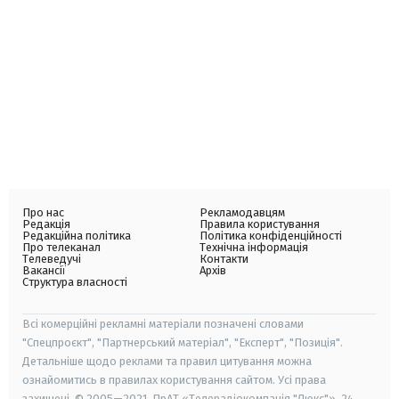
Про нас
Рекламодавцям
Редакція
Правила користування
Редакційна політика
Політика конфіденційності
Про телеканал
Технічна інформація
Телеведучі
Контакти
Вакансії
Архів
Структура власності
Всі комерційні рекламні матеріали позначені словами
"Спецпроєкт", "Партнерський матеріал", "Експерт", "Позиція".
Детальніше щодо реклами та правил цитування можна
ознайомитись в правилах користування сайтом. Усі права
захищені. © 2005—2021, ПрАТ «Телерадіокомпанія "Люкс"», 24