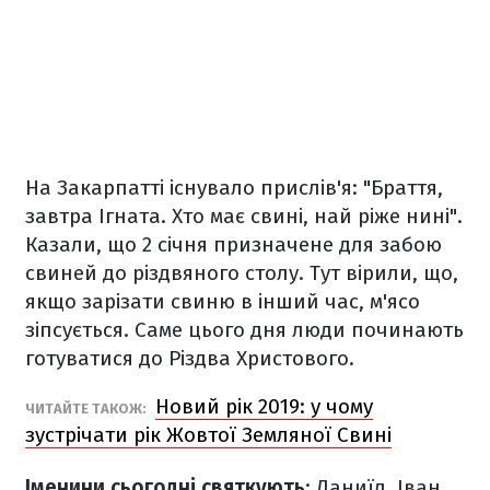
На Закарпатті існувало прислів'я: "Браття,
завтра Ігната. Хто має свині, най ріже нині".
Казали, що 2 січня призначене для забою
свиней до різдвяного столу. Тут вірили, що,
якщо зарізати свиню в інший час, м'ясо
зіпсується. Саме цього дня люди починають
готуватися до Різдва Христового.
Новий рік 2019: у чому
ЧИТАЙТЕ ТАКОЖ:
зустрічати рік Жовтої Земляної Свині
Іменини сьогодні святкують
: Даниїл, Іван,