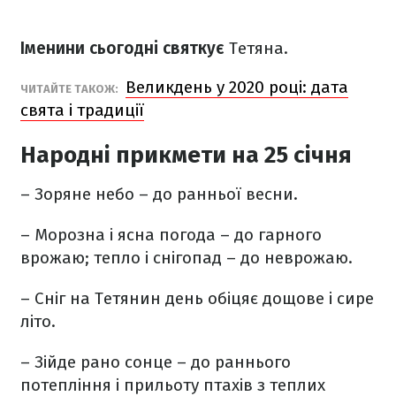
Іменини сьогодні святкує
Тетяна.
Великдень у 2020 році: дата
ЧИТАЙТЕ ТАКОЖ:
свята і традиції
Народні прикмети на 25 січня
– Зоряне небо – до ранньої весни.
– Морозна і ясна погода – до гарного
врожаю; тепло і снігопад – до неврожаю.
– Сніг на Тетянин день обіцяє дощове і сире
літо.
– Зійде рано сонце – до раннього
потепління і прильоту птахів з теплих