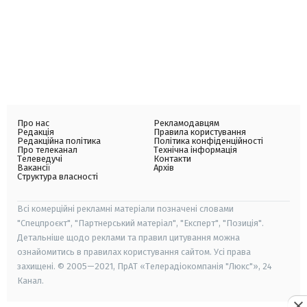
Про нас
Рекламодавцям
Редакція
Правила користування
Редакційна політика
Політика конфіденційності
Про телеканал
Технічна інформація
Телеведучі
Контакти
Вакансії
Архів
Структура власності
Всі комерційні рекламні матеріали позначені словами
"Спецпроєкт", "Партнерський матеріал", "Експерт", "Позиція".
Детальніше щодо реклами та правил цитування можна
ознайомитись в правилах користування сайтом. Усі права
захищені. © 2005—2021, ПрАТ «Телерадіокомпанія "Люкс"», 24
Канал.