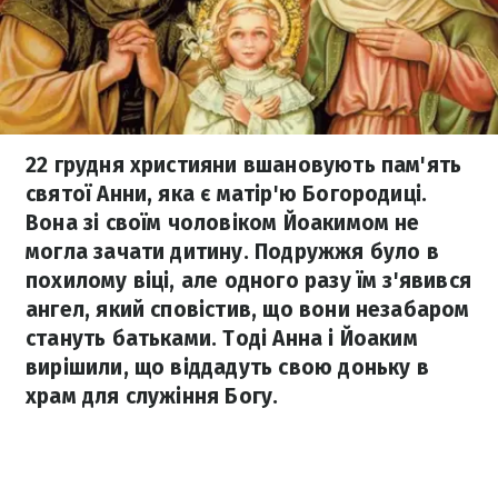
22 грудня християни вшановують пам'ять
святої Анни, яка є матір'ю Богородиці.
Вона зі своїм чоловіком Йоакимом не
могла зачати дитину. Подружжя було в
похилому віці, але одного разу їм з'явився
ангел, який сповістив, що вони незабаром
стануть батьками. Тоді Анна і Йоаким
вирішили, що віддадуть свою доньку в
храм для служіння Богу.