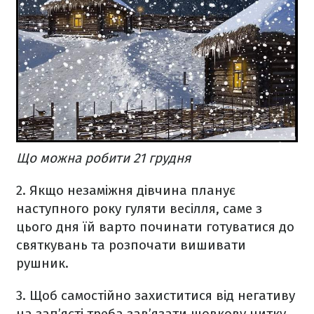
Що можна робити 21 грудня
2. Якщо незаміжня дівчина планує
наступного року гуляти весілля, саме з
цього дня їй варто починати готуватися до
святкувань та розпочати вишивати
рушник.
3. Щоб самостійно захиститися від негативу
на зап’ясті треба зав’язати шовкову нитку.