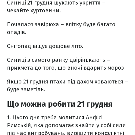
Синиці 21 грудня шукають укриття –
чекайте хуртовини.
Почалася завірюха – влітку буде багато
опадів.
Снігопад віщує дощове літо.
Синиці з самого ранку цвірінькають –
прикмета до того, що вночі вдарить мороз
Якщо 21 грудня птахи під дахом ховаються –
буде заметіль.
Що можна робити 21 грудня
1. Цього дня треба молитися Анфісі
Римській, яка допомагає знайти у собі сили
під час випробувань, вирішити конфліктні