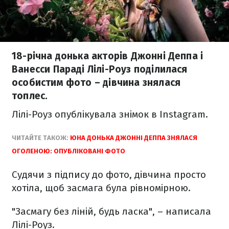
18-річна донька акторів Джонні Деппа і
Ванесси Параді Лілі-Роуз поділилася
особистим фото – дівчина знялася
топлес.
Лілі-Роуз опублікувала знімок в Instagram.
ЧИТАЙТЕ ТАКОЖ:
ЮНА ДОНЬКА ДЖОННІ ДЕППА ЗНЯЛАСЯ
ОГОЛЕНОЮ: ОПУБЛІКОВАНІ ФОТО
Судячи з підпису до фото, дівчина просто
хотіла, щоб засмага була рівномірною.
"Засмагу без ліній, будь ласка", – написала
Лілі-Роуз.