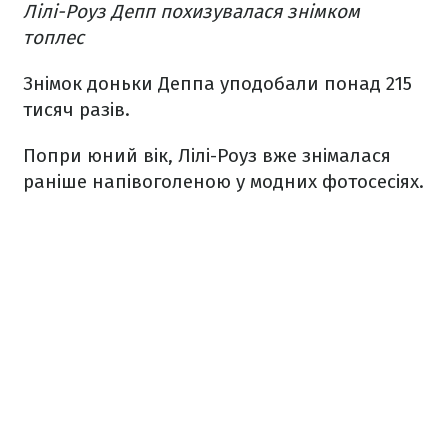
Лілі-Роуз Депп похизувалася знімком
топлес
Знімок доньки Деппа уподобали понад 215
тисяч разів.
Попри юний вік, Лілі-Роуз вже знімалася
раніше напівоголеною у модних фотосесіях.