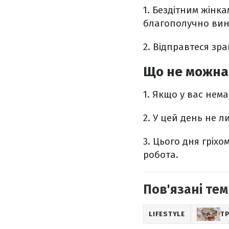
1.
Бездітним жінка
благополучно вин
2. Відправтеся зр
Що не можна 
1. Якщо у вас нема
2. У цей день не л
3. Цього дня гріх
робота.
Пов'язані тем
LIFESTYLE
ТР