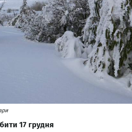
ари
бити 17 грудня