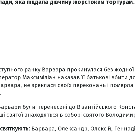
влади, яка піддала дівчину жорстоким тортурам.
ступного ранку Варвара прокинулася без жодної р
ератор Максиміліан наказав її батькові вбити д
рвара, не зреклася своїх переконань і померла 
.
Варвари були перенесені до Візантійського Конс
щі святої знаходяться в соборі святого Володимир
 святкують:
Варвара, Олександр, Олексій, Геннаді