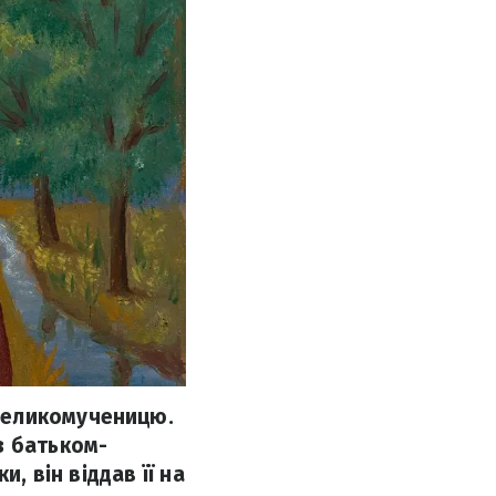
Великомученицю.
з батьком-
, він віддав її на