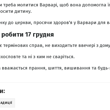
м треба молитися Варварі, щоб вона допомогла їм 
осити дитину.
анку до церкви, просячи здоров'я у Варвари для 
робити 17 грудня
є термінових справ, не виходитьте ввечері з дому
ихословте та ні з ким не сваріться.
ом вважається прання, шиття, вишивання та будь-
и:
АДИЦІЇ