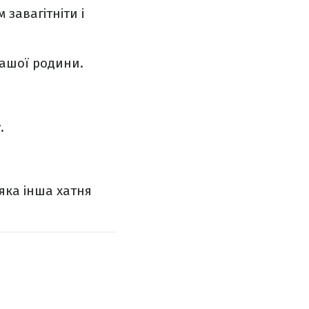
завагітніти і
вашої родини.
.
яка інша хатня