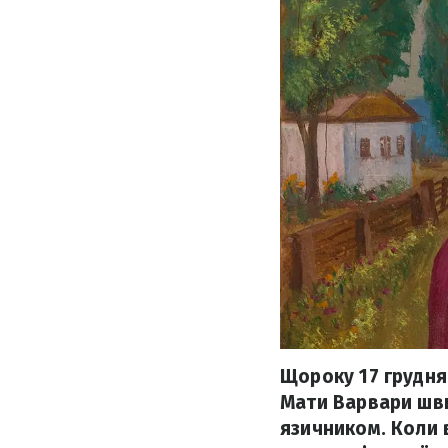
Щороку 17 грудн
Мати Варвари шви
язичником. Коли в