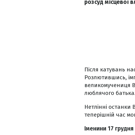
розсуд місцевої 
Після катувань на
Розлютившись, імп
великомучениця Ва
люблячого батька
Нетлінні останки 
теперішній час мо
Іменини 17 грудня