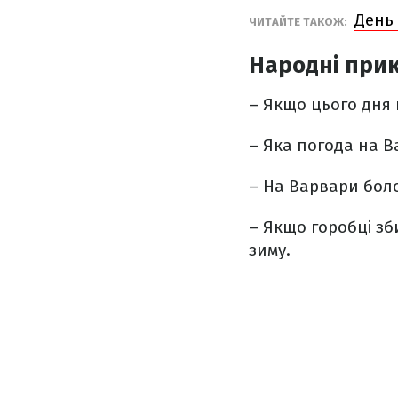
День
ЧИТАЙТЕ ТАКОЖ:
Народні прик
– Якщо цього дня 
– Яка погода на Ва
– На Варвари боло
– Якщо горобці зб
зиму.