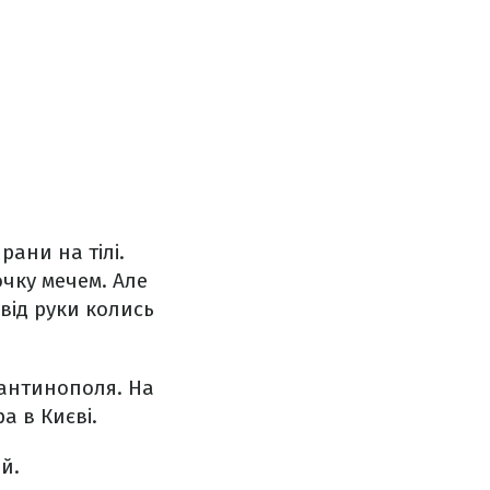
ани на тілі.
очку мечем. Але
від руки колись
тантинополя. На
а в Києві.
й.