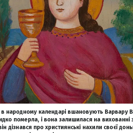
я в народному календарі вшановують Варвару 
дко померла, і вона залишилася на вихованні 
ін дізнався про християнські нахили своєї доньки