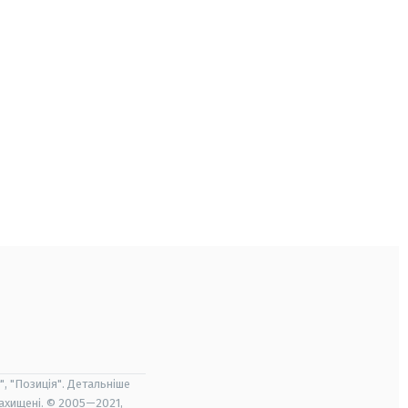
", "Позиція". Детальніше
захищені. © 2005—2021,