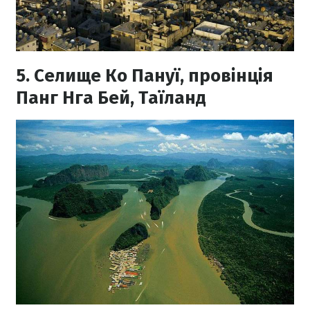
5. Селище Ко Пануї, провінція
Панг Нга Бей, Таїланд