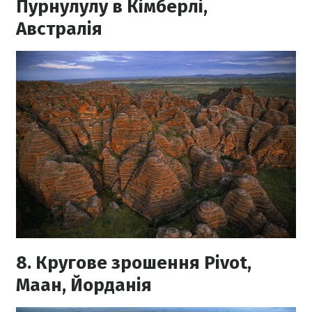
Пурнулулу в Кімберлі,
Австралія
8. Кругове зрошення Pivot,
Маан, Йорданія