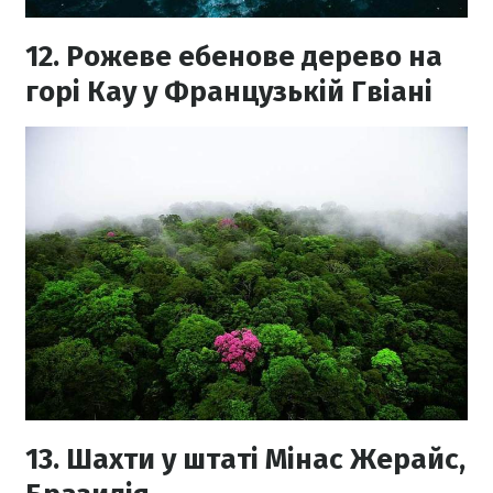
12. Рожеве ебенове дерево на
горі Кау у Французькій Гвіані
13. Шахти у штаті Мінас Жерайс,