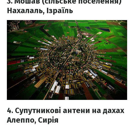
3. Мошав (сільське поселення)
Нахалаль, Ізраїль
4. Супутникові антени на дахах
Алеппо, Сирія