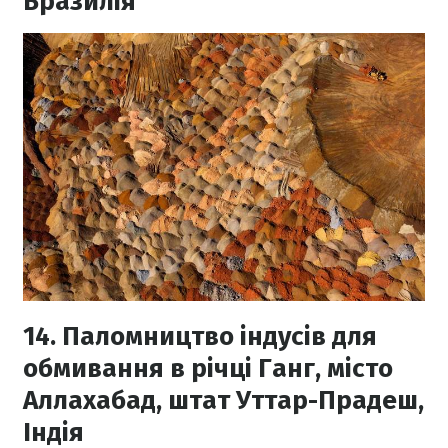
Бразилія
14. Паломництво індусів для
обмивання в річці Ганг, місто
Аллахабад, штат Уттар-Прадеш,
Індія