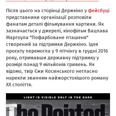
Після цього на сторінці Держкіно у
фейсбуці
представники організації розповіли
фанатам деталі фільмування картини. Як
зазначається у джерелі, кінофільм Вацлава
Маргоула "Пофарбоване пташеня"
створений за підтримки Держкіно. Ідея
проєкту перемогла у 9 пітчінгу в грудні 2016
року, отримавши державну підтримку у
розмірі понад 9 мільйонів гривень. Як
відомо, твір Єжи Косинського негласно
нарекли званням найжорстокішого роману
ХХ століття.