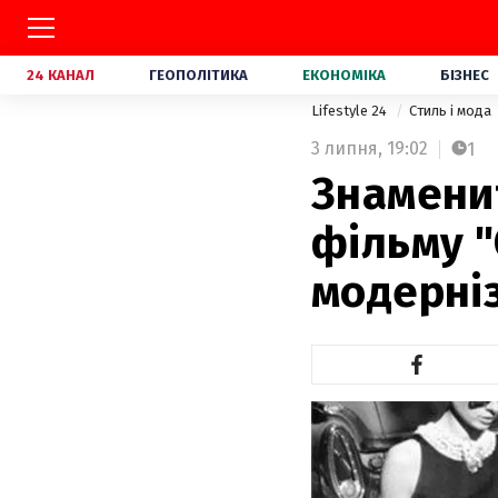
24 КАНАЛ
ГЕОПОЛІТИКА
ЕКОНОМІКА
БІЗНЕС
Lifestyle 24
Стиль і мода
3 липня,
19:02
1
Знаменит
фільму "
модерніз