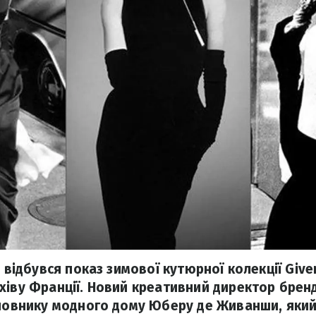
, відбувся показ зимової кутюрної колекції Give
хіву Франції. Новий креативний директор брен
сновнику модного дому Юберу де Живанши, який