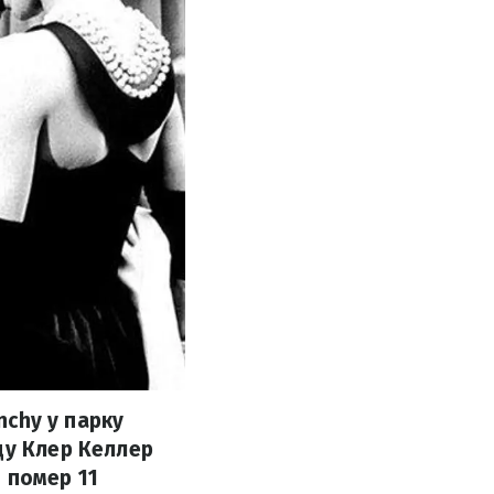
nchy у парку
ду Клер Келлер
 помер 11