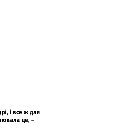
і, і все ж для
лювала це,
–