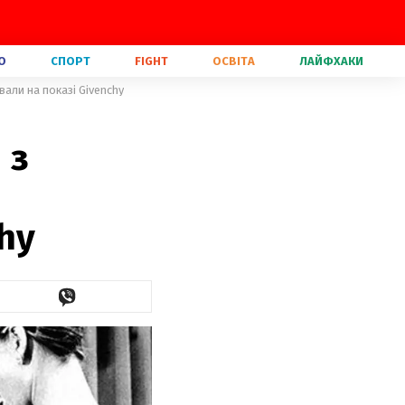
О
СПОРТ
FIGHT
ОСВІТА
ЛАЙФХАКИ
вали на показі Givenchy
 з
hy