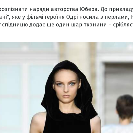
розпізнати наряди авторства Юбера. До прикладу,
ані", яке у фільмі героїня Одрі носила з перлами
 спідницю додає ще один шар тканини – срібляст