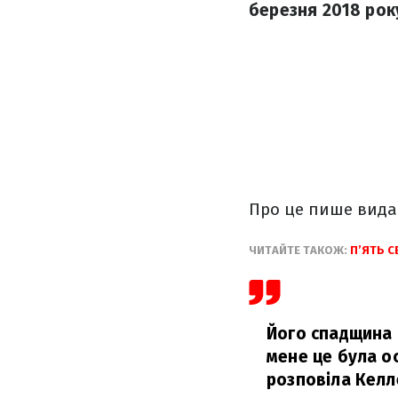
березня 2018 рок
Про це пише вид
ЧИТАЙТЕ ТАКОЖ:
П’ЯТЬ С
Його спадщина –
мене це була о
розповіла Келл