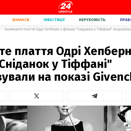
ФІНАНСИ
ІНВЕСТИЦІЇ
НЕРУХОМІСТЬ
ПРАВ
Знамените плаття Одрі Хепберн з фільму "Сніданок у Тіффані" модернізу
е плаття Одрі Хепберн
Сніданок у Тіффані"
ували на показі Givenc