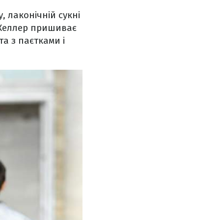
 лаконічній сукні
, Келлер пришиває
а з паєтками і