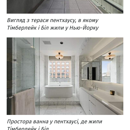
Вигляд з тераси пентхаусу, в якому
Тімберлейк і Біл жили у Нью-Йорку
Простора ванна у пентхаусі, де жили
Тімберлейк і Біл