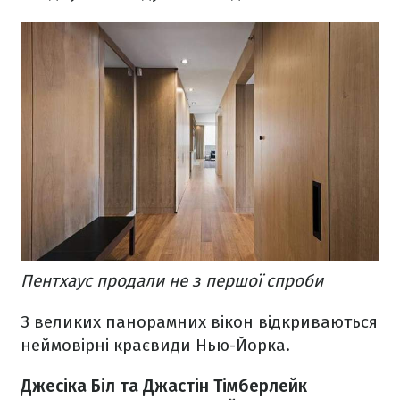
Пентхаус продали не з першої спроби
З великих панорамних вікон відкриваються
неймовірні краєвиди Нью-Йорка.
Джесіка Біл та Джастін Тімберлейк