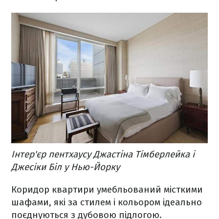
Інтер'єр пентхаусу Джастіна Тімберлейка і
Джесіки Біл у Нью-Йорку
Коридор квартири умебльований місткими
шафами, які за стилем і кольором ідеально
поєднуються з дубовою підлогою.