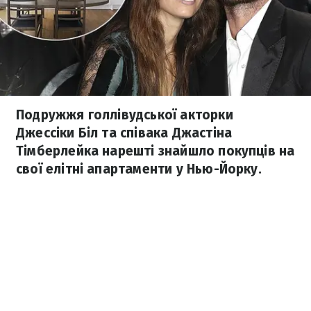
Подружжя голлівудської акторки
Джессіки Біл та співака Джастіна
Тімберлейка нарешті знайшло покупців на
свої елітні апартаменти у Нью-Йорку.