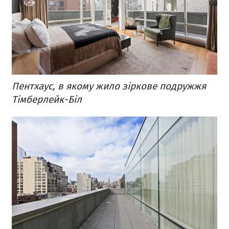
Пентхаус, в якому жило зіркове подружжя
Тімберлейк-Біл