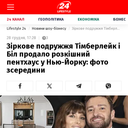
24 КАНАЛ
ГЕОПОЛІТИКА
ЕКОНОМІКА
БІЗНЕС
Lifestyle 24
Новини шоу-бізнесу
Зіркове подружжя Тімберлейк і Біл продало розкішний пентхаус у Нью-Йорку: фото зсередини
28 грудня,
17:28
3
Зіркове подружжя Тімберлейк і
Біл продало розкішний
пентхаус у Нью-Йорку: фото
зсередини