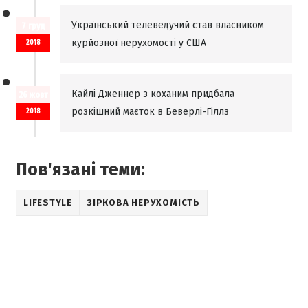
Український телеведучий став власником
7 груд
курйозної нерухомості у США
2018
Кайлі Дженнер з коханим придбала
26 жовт
розкішний маєток в Беверлі-Гіллз
2018
Пов'язані теми:
LIFESTYLE
ЗІРКОВА НЕРУХОМІСТЬ