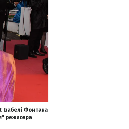
et Ізабелі Фонтана
тя" режисера