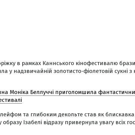
оріжку в рамках Каннського кінофестивалю браз
а у надзвичайній золотисто-фіолетовій сукні з к
ічна Моніка Беллуччі приголомшила фантастичн
естивалі
лейфом та глибоким декольте став як блискавка 
 образу Ізабелі відразу привернула увагу всіх го