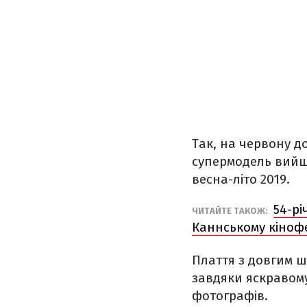
Так, на червону д
супермодель вийшл
весна-літо 2019.
54-р
ЧИТАЙТЕ ТАКОЖ:
Каннському кіноф
Плаття з довгим ш
завдяки яскравому
фотографів.