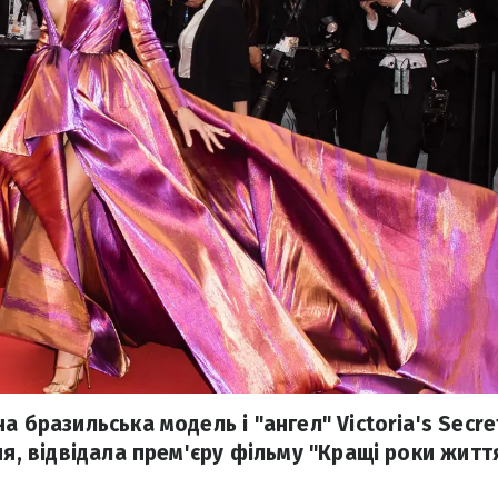
а бразильська модель і "ангел" Viсtоriа's Secr
ня, відвідала прем'єру фільму "Кращі роки жит