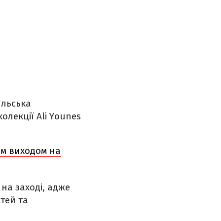
ильська
олекції Ali Younes
им виходом на
на заході, адже
стей та