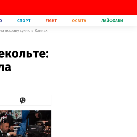
О
СПОРТ
FIGHT
ОСВІТА
ЛАЙФХАКИ
ла яскраву сукню в Каннах
екольте:
ла