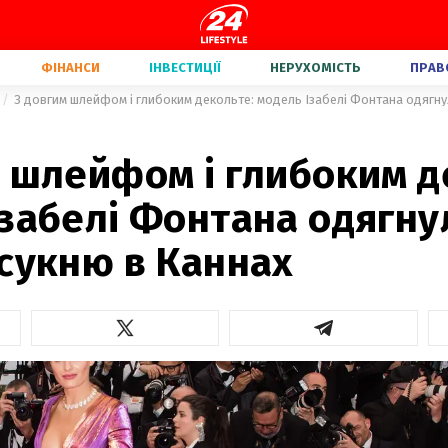
ФІНАНСИ
ІНВЕСТИЦІЇ
НЕРУХОМІСТЬ
ПРАВ
З довгим шлейфом і глибоким декольте: модель Ізабелі Фонтана одягну
 шлейфом і глибоким д
Ізабелі Фонтана одягну
сукню в Каннах