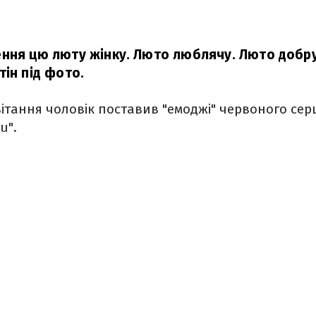
ення цю люту жінку. Люто люблячу. Люто добру .
тін під фото.
вітання чоловік поставив "емоджі" червоного серц
u".