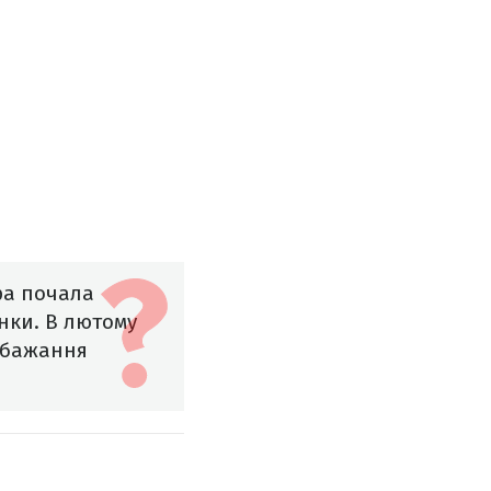
а почала
унки. В лютому
 бажання