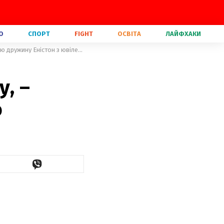
О
СПОРТ
FIGHT
ОСВІТА
ЛАЙФХАКИ
З днем народження цю злу жінку, – Джастін Теру привітав колишню дружину Еністон з ювілеєм
, –
ю