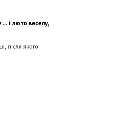
.. і люто веселу,
я, після якого