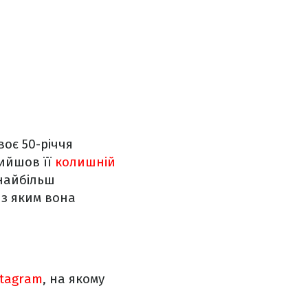
воє 50-річчя
рийшов її
колишній
 найбільш
 з яким вона
stagram
, на якому