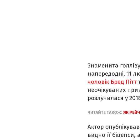
Знаменита голлівуд
напередодні, 11 л
чоловік Бред Пітт
т
неочікуваних прив
розлучилася у 2018
ЧИТАЙТЕ ТАКОЖ:
ЯК РЕЙЧ
Актор опублікував
видно її біцепси,