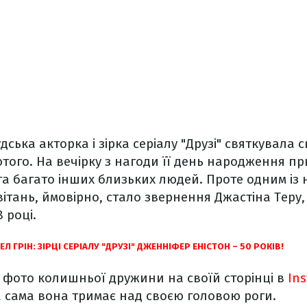
ська акторка і зірка серіалу "Друзі" святкувала с
ютого. На вечірку з нагоди її день народження п
а багато інших близьких людей. Проте одним із
ітань, ймовірно, стало звернення Джастіна Теру,
 році.
ЕЛ ГРІН: ЗІРЦІ СЕРІАЛУ "ДРУЗІ" ДЖЕННІФЕР ЕНІСТОН – 50 РОКІВ!
 фото колишньої дружини на своїй сторінці в
In
 а сама вона тримає над своєю головою роги.