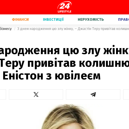
ФІНАНСИ
ІНВЕСТИЦІЇ
НЕРУХОМІСТЬ
ПРАВ
бізнесу
ародження цю злу жінку
 Теру привітав колишн
Еністон з ювілеєм