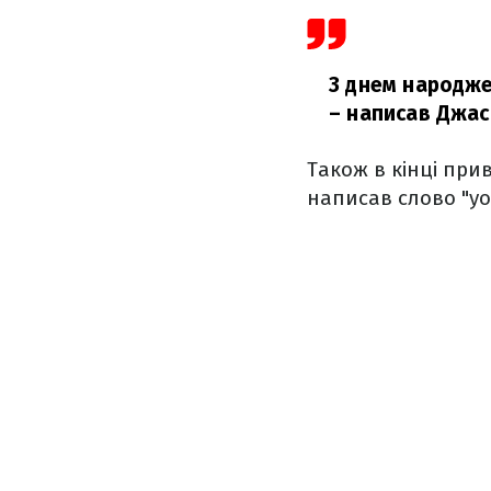
З днем ​​народж
– написав Джас
Також в кінці при
написав слово "yo