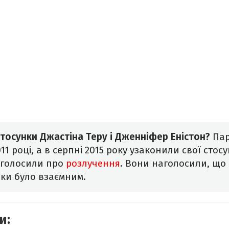
тосунки Джастіна Теру і Дженніфер Еністон?
Пар
011 році, а в серпні 2015 року узаконили свої стос
 оголосили про
розлучення
. Вони наголосили, що
нки було взаємним.
и: