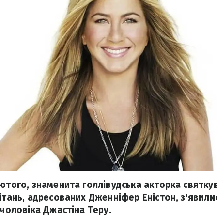
лютого, знаменита голлівудська акторка святку
ітань, адресованих Дженніфер Еністон, з'явили
 чоловіка Джастіна Теру.