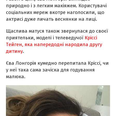
природно і з легким макіяжем. Користувачі
соціальних мереж вкотре наголосили, що
актрисі дуже личать веснянки на лиці.
Щаслива матуся також звернулася до своєї
приятельки, моделі і телеведучої
Кріссі
Тейген, яка напередодні народила другу
дитину
.
Єва Лонгорія кумедно перепитала Кріссі, чи
у неї така сама зачіска для годування
малюка.