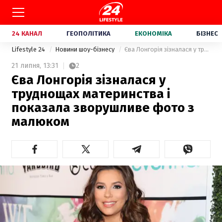
24 КАНАЛ
ГЕОПОЛІТИКА
ЕКОНОМІКА
БІЗНЕС
Lifestyle 24
Новини шоу-бізнесу
Єва Лонгорія зізналася у труднощах материнства і показала зворушливе фото з малюком
21 липня,
13:31
2
Єва Лонгорія зізналася у
труднощах материнства і
показала зворушливе фото з
малюком