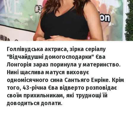
Голлівудська актриса, зірка серіалу
"Відчайдушні домогосподарки" Єва
Лонгорія зараз поринула у материнство.
Нині щаслива матуся виховує
одномісячного сина Сантьяго Енріке. Крім
того, 43-річна Єва відверто розповідає
своїм прихильникам, які труднощі їй
доводиться долати.