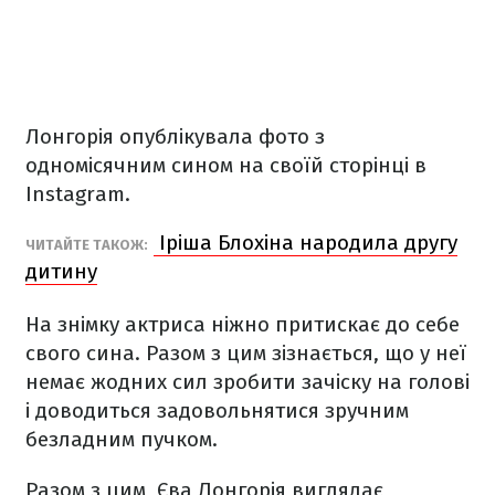
Лонгорія опублікувала фото з
одномісячним сином на своїй сторінці в
Instagram.
Іріша Блохіна народила другу
ЧИТАЙТЕ ТАКОЖ:
дитину
На знімку актриса ніжно притискає до себе
свого сина. Разом з цим зізнається, що у неї
немає жодних сил зробити зачіску на голові
і доводиться задовольнятися зручним
безладним пучком.
Разом з цим, Єва Лонгорія виглядає