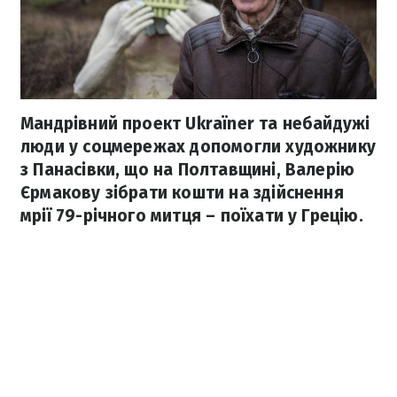
Мандрівний проект Ukraїner та небайдужі
люди у соцмережах допомогли художнику
з Панасівки, що на Полтавщині, Валерію
Єрмакову зібрати кошти на здійснення
мрії 79-річного митця – поїхати у Грецію.