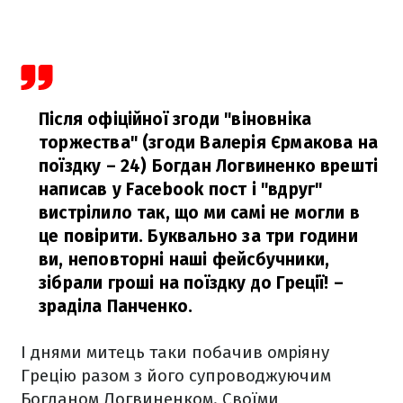
Після офіційної згоди "віновніка
торжества" (згоди Валерія Єрмакова на
поїздку – 24) Богдан Логвиненко врешті
написав у Facebook пост і "вдруг"
вистрілило так, що ми самі не могли в
це повірити. Буквально за три години
ви, неповторні наші фейсбучники,
зібрали гроші на поїздку до Греції!
–
зраділа Панченко.
І днями митець таки побачив омріяну
Грецію разом з його супроводжуючим
Богданом Логвиненком. Своїми