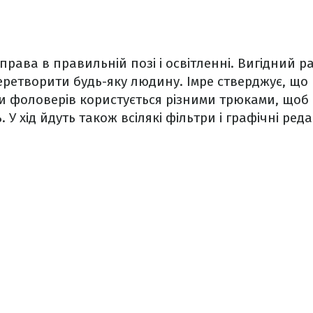
справа в правильній позі і освітленні. Вигідний 
еретворити будь-яку людину. Імре стверджує, щ
и фоловерів користується різними трюками, щоб
 У хід йдуть також всілякі фільтри і графічні ред