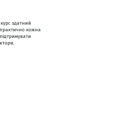
ракурс здатний
о практично кожна
 підтримувати
актори.