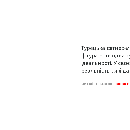
Турецька фітнес-м
фігура – це одна 
ідеальності. У сво
реальність", які д
ЧИТАЙТЕ ТАКОЖ:
ЖІНКА Б