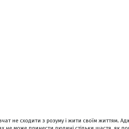
вчат не сходити з розуму і жити своїм життям. Ад
х не може принести людині стільки щастя, як по