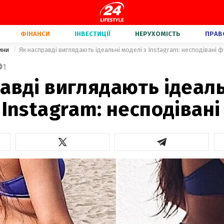
ФІНАНСИ
ІНВЕСТИЦІЇ
НЕРУХОМІСТЬ
ПРАВ
вини
Як насправді виглядають ідеальні моделі з Instagram: несподівані 
1
авді виглядають ідеаль
 Instagram: несподіван