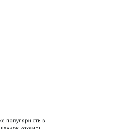
же популярність в
цілунок коханої