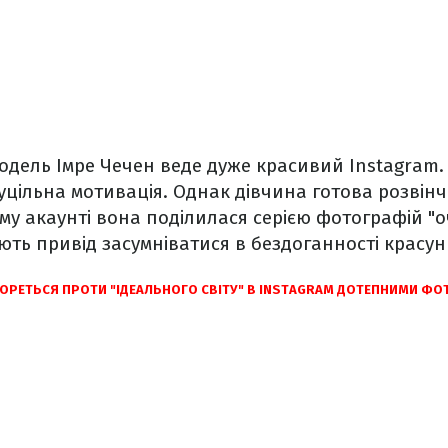
одель Імре Чечен веде дуже красивий Instagram.
суцільна мотивація. Однак дівчина готова розвін
єму акаунті вона поділилася серією фотографій "о
ають привід засумніватися в бездоганності красун
ОРЕТЬСЯ ПРОТИ "ІДЕАЛЬНОГО СВІТУ" В INSTAGRAM ДОТЕПНИМИ Ф