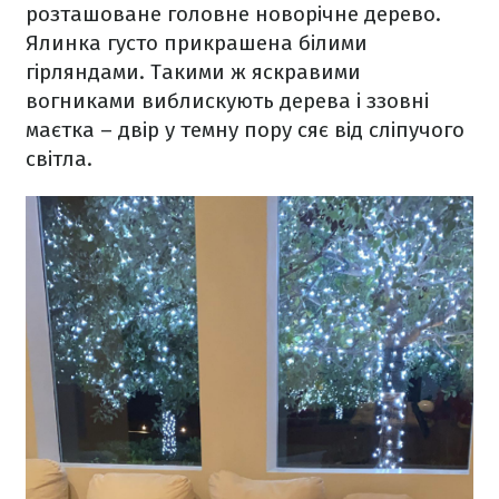
розташоване головне новорічне дерево.
Ялинка густо прикрашена білими
гірляндами. Такими ж яскравими
вогниками виблискують дерева і ззовні
маєтка – двір у темну пору сяє від сліпучого
світла.