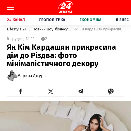
24 КАНАЛ
ГЕОПОЛІТИКА
ЕКОНОМІКА
БІЗНЕС
Lifestyle 24
Новини шоу-бізнесу
Як Кім Кардашян прикрасила дім до Різдва: фото мінімалістичного декору
6 грудня,
15:41
2
Як Кім Кардашян прикрасила
дім до Різдва: фото
мінімалістичного декору
Марина Джура