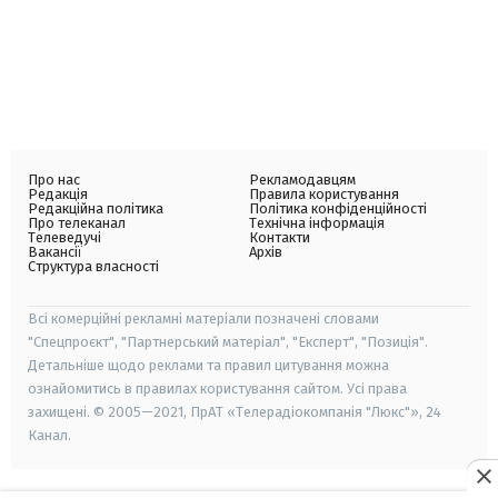
Про нас
Рекламодавцям
Редакція
Правила користування
Редакційна політика
Політика конфіденційності
Про телеканал
Технічна інформація
Телеведучі
Контакти
Вакансії
Архів
Структура власності
Всі комерційні рекламні матеріали позначені словами
"Спецпроєкт", "Партнерський матеріал", "Експерт", "Позиція".
Детальніше щодо реклами та правил цитування можна
ознайомитись в правилах користування сайтом. Усі права
захищені. © 2005—2021, ПрАТ «Телерадіокомпанія "Люкс"», 24
Канал.