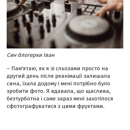
Син блогерки Іван
– Пам'ятаю, як я зі сльозами просто на
другий день після реанімації залишала
сина, їхала додому і мені потрібно було
зробити фото. Я вдавала, що щаслива,
безтурботна і саме зараз мені захотілося
сфотографуватися з цими фруктами.