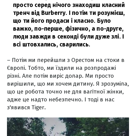
просто серед нічого знаходиш класний
тренч від Burberry. І потім ти розумієш,
що ти його продаси і класно. Було
важко, по-перше, фізично, а по-друге,
люди завжди в секонді були дуже злі. І
всі штовхались, сварились.
– Потім ми перейшли з Орестом на стоки в
Європі. Тобто, ми їздили на розпродажі
різні. Але потім виріс долар. Ми просто
вирішили, що ми хочем дитину. Я зрозуміла,
що це робота точно не для вагітної жінки,
адже це надто небезпечно. І тоді в нас
з'явився Tiger.