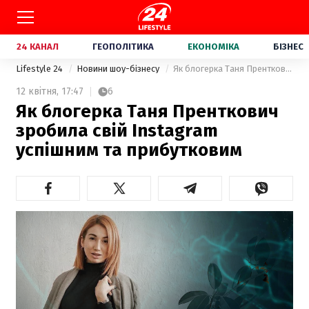
24 КАНАЛ
ГЕОПОЛІТИКА
ЕКОНОМІКА
БІЗНЕС
Lifestyle 24
Новини шоу-бізнесу
Як блогерка Таня Пренткович зробила свій Instagram успішним та прибутковим
12 квітня,
17:47
6
Як блогерка Таня Пренткович
зробила свій Instagram
успішним та прибутковим