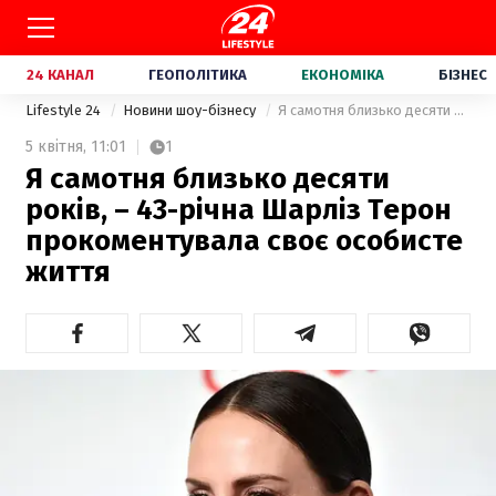
24 КАНАЛ
ГЕОПОЛІТИКА
ЕКОНОМІКА
БІЗНЕС
Lifestyle 24
Новини шоу-бізнесу
Я самотня близько десяти років, – 43-річна Шарліз Терон прокоментувала своє особисте життя
5 квітня,
11:01
1
Я самотня близько десяти
років, – 43-річна Шарліз Терон
прокоментувала своє особисте
життя