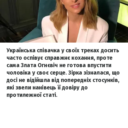
Українська співачка у своїх треках досить
часто оспівує справжнє кохання, проте
сама Злата Огнєвіч не готова впустити
чоловіка у своє серце. Зірка зізналася, що
досі не відійшла від попередніх стосунків,
які звели нанівець її довіру до
протилежної статі.