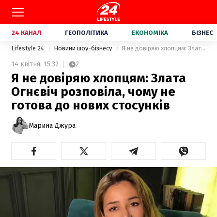
24 КАНАЛ
ГЕОПОЛІТИКА
ЕКОНОМІКА
БІЗНЕС
Lifestyle 24
Новини шоу-бізнесу
Я не довіряю хлопцям: Злата Огнєвіч розповіла, чому не готова до нових стосунків
14 квітня,
15:32
2
Я не довіряю хлопцям: Злата
Огнєвіч розповіла, чому не
готова до нових стосунків
Марина Джура