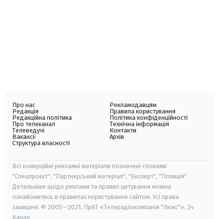
Про нас
Рекламодавцям
Редакція
Правила користування
Редакційна політика
Політика конфіденційності
Про телеканал
Технічна інформація
Телеведучі
Контакти
Вакансії
Архів
Структура власності
Всі комерційні рекламні матеріали позначені словами
"Спецпроєкт", "Партнерський матеріал", "Експерт", "Позиція".
Детальніше щодо реклами та правил цитування можна
ознайомитись в правилах користування сайтом. Усі права
захищені. © 2005—2021, ПрАТ «Телерадіокомпанія "Люкс"», 24
Канал.