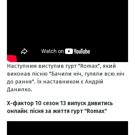
Наступним виступив гурт
"Romax", який
виконав пісню "
Бачили ніч, гуляли всю ніч
до рання"
. Їх наставником є Андрій
Данилко.
Х-фактор 10 сезон 13 випуск дивитись
онлайн: пісня за життя гурт
"Romax"