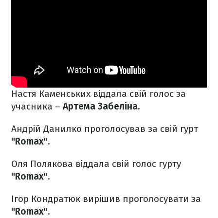
Настя Каменських віддала свій голос за
учасника –
Артема Забеліна
.
Андрій Данилко проголосував за свій гурт
"Romax"
.
Оля Полякова віддала свій голос
гурту
"Romax"
.
Ігор Кондратюк вирішив проголосувати за
"Romax"
.