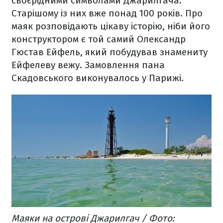
своєрідними символами Джарилгача.
Старішому із них вже понад 100 років. Про
маяк розповідають цікаву історію, ніби його
конструктором є той самий Олександр
Гюстав Ейфель, який побудував знамениту
Ейфелеву вежу. Замовлення пана
Скадовського виконувалось у Парижі.
Маяки на острові Джарилгач / Фото: