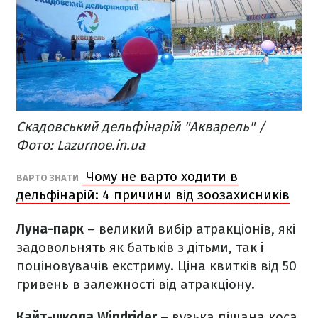
Скадовський дельфінарій "Акварель" /
Фото: Lazurnoe.in.ua
Чому не варто ходити в
ВАРТО ЗНАТИ
дельфінарій: 4 причини від зоозахисників
Луна-парк
– великий вибір атракціонів, які
задовольнять як батьків з дітьми, так і
поціновувачів екстриму. Ціна квитків від 50
гривень в залежності від атракціону.
Кайт-школа Windrider
– вузька піщана коса