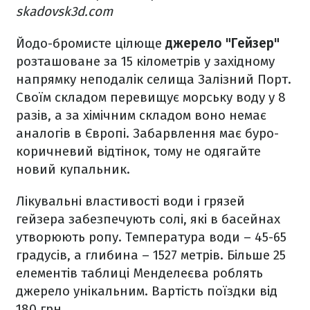
skadovsk3d.com
Йодо-бромисте цілюще
джерело "Гейзер"
розташоване за 15 кілометрів у західному
напрямку неподалік селища Залізний Порт.
Своїм складом перевищує морську воду у 8
разів, а за хімічним складом воно немає
аналогів в Європі. Забарвлення має буро-
коричневий відтінок, тому не одягайте
новий купальник.
Лікувальні властивості води і грязей
гейзера забезпечують солі, які в басейнах
утворюють ропу. Температура води – 45-65
градусів, а глибина – 1527 метрів. Більше 25
елементів таблиці Менделеєва роблять
джерело унікальним. Вартість поїздки від
180 грн.