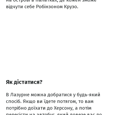
відчути себе Робінзоном Крузо.
Як дістатися?
В Лазурне можна добратися у будь-який
спосіб. Якщо ви їдете потягом, то вам
потрібно доїхати до Херсону, а потім
пересісти на автобус, який довезе вас до