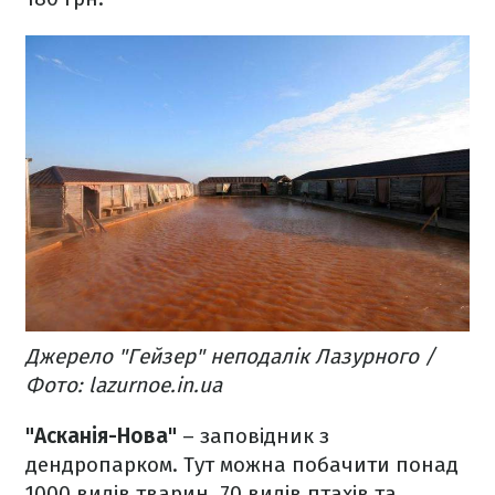
Джерело "Гейзер" неподалік Лазурного /
Фото: lazurnoe.in.ua
"Асканія-Нова"
– заповідник з
дендропарком. Тут можна побачити понад
1000 видів тварин, 70 видів птахів та