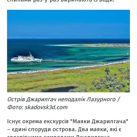
Острів Джарилгач неподалік Лазурного /
Фото: skadovsk3d.com
Існує окрема екскурсія "Маяки Джарилгача"
– єдині споруди острова. Два маяки, які є