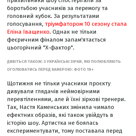
прихильники шоу спостерігали за
боротьбою учасників за перемогу та
головний кубок. За результатами
голосування,
тріумфатором 10 сезону стала
Еліна Іващенко
. Однак не тільки
феєричним фіналом запам'ятається
цьогорічний "Х-фактор".
ДИВІТЬСЯ ТАКОЖ: 3 УКРАЇНСЬКІ ЗІРКИ, ЯКІ ПОЛЮБЛЯЮТЬ
ОГОЛЮВАТИСЬ ПЕРЕД КАМЕРОЮ: ФОТО 18+
Щотижня не тільки учасники проєкту
дивували глядачів неймовірними
перевтіленнями, але й їхні зіркові тренери.
Так, Настя Каменських змінила чимало
ефектних образів, які також увійдуть в
історію шоу. Артистка не боялась
експериментувати, тому поставала перед