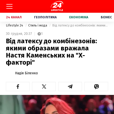
24 КАНАЛ
ГЕОПОЛІТИКА
ЕКОНОМІКА
БІЗНЕС
Lifestyle 24
Стиль і мода
Від латексу до комбінезонів: якими образами вражала Настя Каменських на "Х-факторі"
30 грудня,
20:37
1
Від латексу до комбінезонів:
якими образами вражала
Настя Каменських на "Х-
факторі"
Надія Біленко