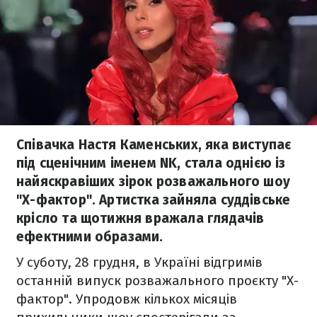
Співачка Настя Каменських, яка виступає
під сценічним іменем NK, стала однією із
найяскравіших зірок розважального шоу
"Х-фактор". Артистка зайняла суддівське
крісло та щотижня вражала глядачів
ефектними образами.
У суботу, 28 грудня, в Україні відгримів
останній випуск розважального проєкту "Х-
фактор". Упродовж кількох місяців