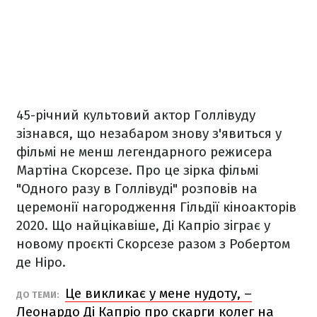
45-річний культовий актор Голлівуду
зізнався, що незабаром знову з'явиться у
фільмі не менш легендарного режисера
Мартіна Скорсезе. Про це зірка фільмі
"Одного разу в Голлівуді" розповів на
церемонії нагородження Гільдії кіноакторів
2020. Що найцікавіше, Ді Капріо зіграє у
новому проєкті Скорсезе разом з Робертом
де Ніро.
Це викликає у мене нудоту, –
ДО ТЕМИ:
Леонардо Ді Капріо про скарги колег на