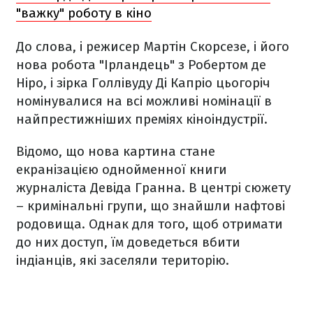
"важку" роботу в кіно
До слова, і режисер Мартін Скорcезе, і його
нова робота "Ірландець" з Робертом де
Ніро, і зірка Голлівуду Ді Капріо цьогоріч
номінувалися на всі можливі номінації в
найпрестижніших преміях кіноіндустрії.
Відомо, що нова картина стане
екранізацією однойменної книги
журналіста Девіда Гранна. В центрі сюжету
– кримінальні групи, що знайшли нафтові
родовища. Однак для того, щоб отримати
до них доступ, їм доведеться вбити
індіанців, які заселяли територію.