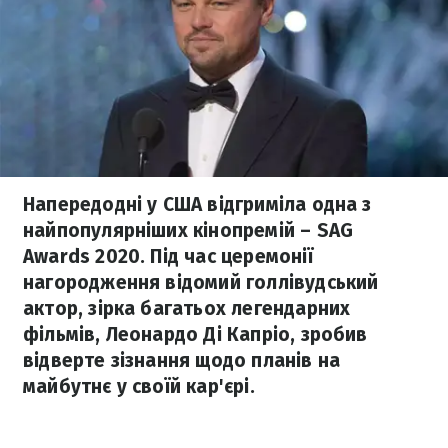
Напередодні у США відгриміла одна з
найпопулярніших кінопремій – SAG
Awards 2020. Під час церемонії
нагородження відомий голлівудський
актор, зірка багатьох легендарних
фільмів, Леонардо Ді Капріо, зробив
відверте зізнання щодо планів на
майбутнє у своїй кар'єрі.