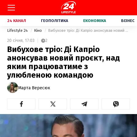
24 КАНАЛ
ГЕОПОЛІТИКА
ЕКОНОМІКА
БІЗНЕС
Lifestyle 24
Кіно
Вибухове тріо: Ді Капріо анонсував новий проєкт, над яким працюватиме з улюбленою командою
20 січня,
17:03
2
Вибухове тріо: Ді Капріо
анонсував новий проєкт, над
яким працюватиме з
улюбленою командою
Марта Вересюк