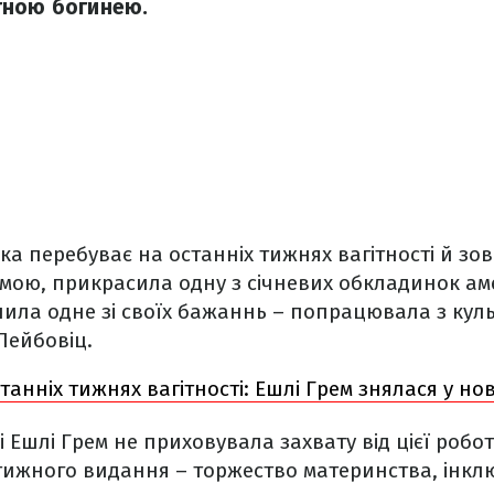
тною богинею.
яка перебуває на останніх тижнях вагітності й зов
амою, прикрасила одну з січневих обкладинок а
нила одне зі своїх бажаннь – попрацювала з кул
Лейбовіц.
танніх тижнях вагітності: Ешлі Грем знялася у нов
і Ешлі Грем не приховувала захвату від цієї робо
тижного видання – торжество материнства, інклюзі