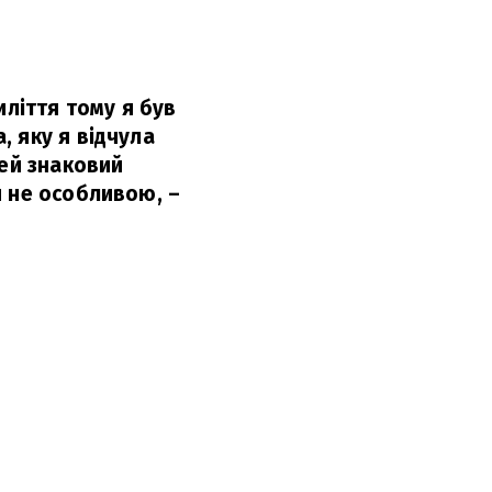
иліття тому я був
 яку я відчула
цей знаковий
и не особливою,
–