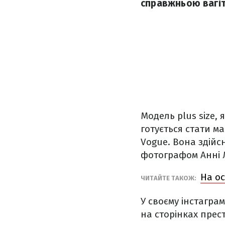
справжньою вагі
Модель plus size, 
готується стати м
Vogue. Вона здійс
фотографом
Анні 
На ос
ЧИТАЙТЕ ТАКОЖ:
У своєму інстаграм
на сторінках прес