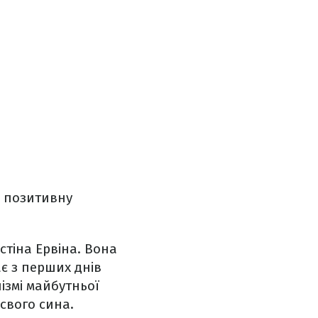
а позитивну
стіна Ервіна. Вона
є з перших днів
нізмі майбутньої
свого сина.