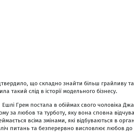
дтвердило, що складно знайти більш грайливу т
ла такий слід в історії модельного бізнесу.
ин Ешлі Грем постала в обіймах свого чоловіка
Джа
му за любов та турботу, яку вона сповна відчува
реймається всіма змінами, які відбуваються в орга
езліч питань та безперервно висловлює любов до 