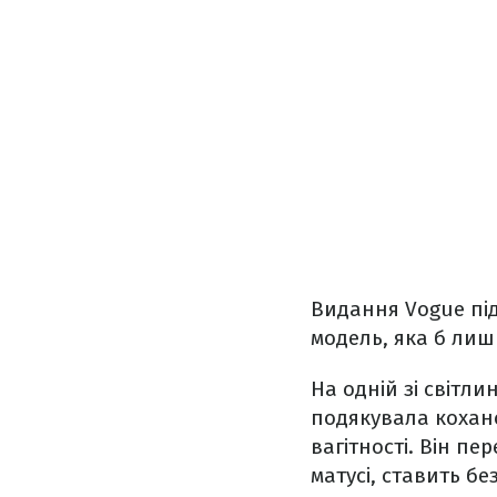
Видання Vogue пі
модель, яка б лиши
На одній зі світл
подякувала кохано
вагітності. Він пе
матусі, ставить б