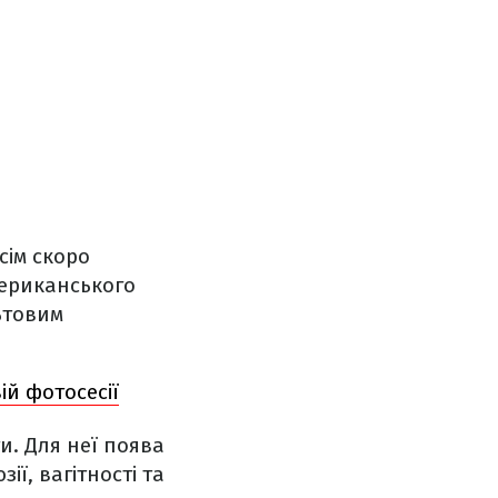
сім скоро
мериканського
ьтовим
ій фотосесії
ти. Для неї поява
ї, вагітності та