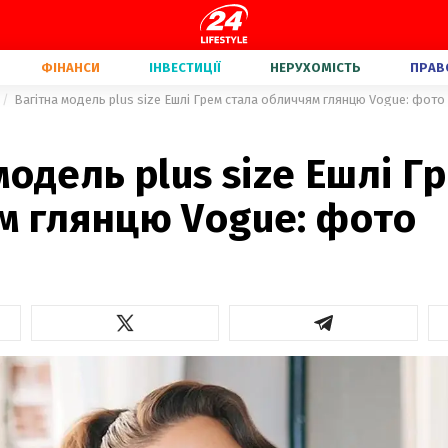
ФІНАНСИ
ІНВЕСТИЦІЇ
НЕРУХОМІСТЬ
ПРАВ
Вагітна модель plus size Ешлі Грем стала обличчям глянцю Vogue: фото
модель plus size Ешлі Г
м глянцю Vogue: фото