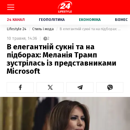
24 КАНАЛ
ГЕОПОЛІТИКА
ЕКОНОМІКА
БІЗНЕС
Lifestyle 24
Стиль і мода
В елегантній сукні та на підборах: Меланія Трамп зустрілась із представниками Microsoft
10 травня,
14:36
2
В елегантній сукні та на
підборах: Меланія Трамп
зустрілась із представниками
Microsoft