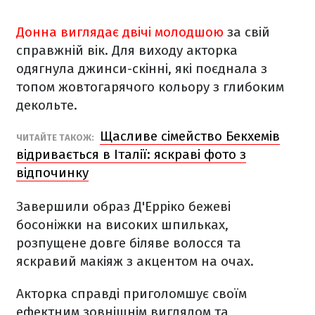
Донна виглядає двічі молодшою
за свій
справжній вік. Для виходу акторка
одягнула джинси-скінні, які поєднала з
топом жовтогарячого кольору з глибоким
декольте.
Щасливе сімейство Бекхемів
ЧИТАЙТЕ ТАКОЖ:
відривається в Італії: яскраві фото з
відпочинку
Завершили образ Д'Ерріко бежеві
босоніжки на високих шпильках,
розпущене довге біляве волосся та
яскравий макіяж з акцентом на очах.
Акторка справді приголомшує своїм
ефектним зовнішнім виглядом та