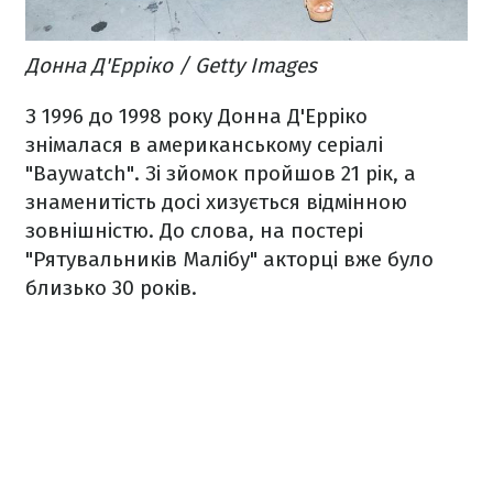
​Донна Д'Ерріко / Getty Images
З 1996 до 1998 року Донна Д'Ерріко
знімалася в американському серіалі
"Baywatch". Зі зйомок пройшов 21 рік, а
знаменитість досі хизується відмінною
зовнішністю. До слова, на постері
"Рятувальників Малібу" акторці вже було
близько 30 років.