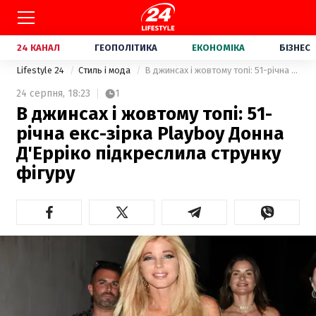
24 КАНАЛ
ГЕОПОЛІТИКА
ЕКОНОМІКА
БІЗНЕС
Lifestyle 24
Стиль і мода
В джинсах і жовтому топі: 51-річна екс-зірка Playboy Донна Д'Ерріко підкреслила струнку фігуру
24 серпня,
18:23
1
В джинсах і жовтому топі: 51-
річна екс-зірка Playboy Донна
Д'Ерріко підкреслила струнку
фігуру