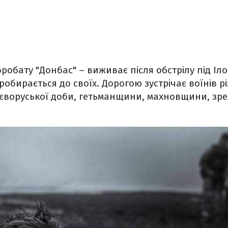
робату "Донбас" – виживає після обстрілу під Іл
робирається до своїх. Дорогою зустрічає воїнів р
иєворуської доби, гетьманщини, махновщини, зр