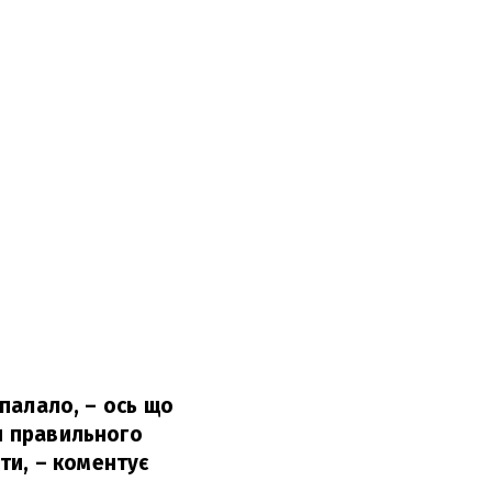
 палало, – ось що
ля правильного
ти,
– коментує