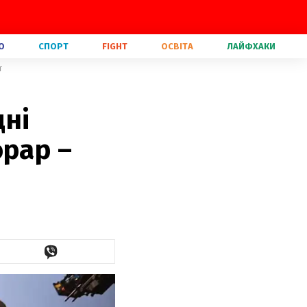
О
СПОРТ
FIGHT
ОСВІТА
ЛАЙФХАКИ
т
дні
орар –