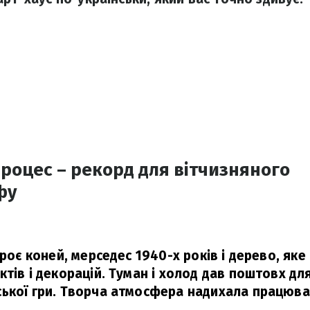
роцес – рекорд для вітчизняного
фу
троє коней, мерседес 1940-х років і дерево, яке
ктів і декорацій. Туман і холод дав поштовх д
ької гри. Творча атмосфера надихала працюва
.