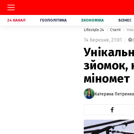
24 КАНАЛ
ГЕОПОЛІТИКА
ЕКОНОМІКА
БІЗНЕС
Lifestyle 24
Статті
Унік
14 березня,
21:01
Унікальн
зйомок, 
міномет
Катерина Петренк