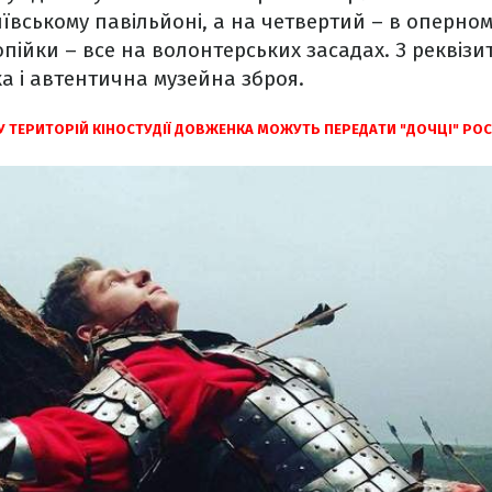
иївському павільйоні, а на четвертий – в оперному
пійки – все на волонтерських засадах. З реквізи
ка і автентична музейна зброя.
 ТЕРИТОРІЙ КІНОСТУДІЇ ДОВЖЕНКА МОЖУТЬ ПЕРЕДАТИ "ДОЧЦІ" РОС