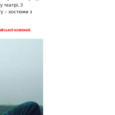
 театрі. З
ту – костюми з
ІЙСЬКОЇ КОМПАНІЇ