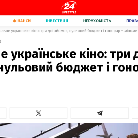
ФІНАНСИ
ІНВЕСТИЦІЇ
НЕРУХОМІСТЬ
ПРАВ
альне українське кіно: три дні зйомок, нульовий бюджет і гонорар – міноме
8
е українське кіно: три 
нульовий бюджет і гон
о