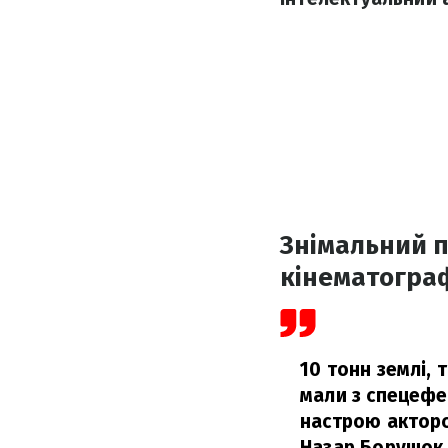
Знімальний п
кінематогра
10 тонн землі, 
мали з спецефе
настрою акторс
Назар Борушок