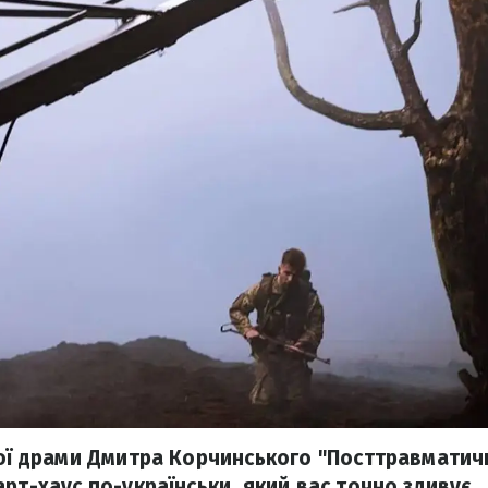
ної драми Дмитра Корчинського "Посттравматичн
рт-хаус по-українськи, який вас точно здивує.