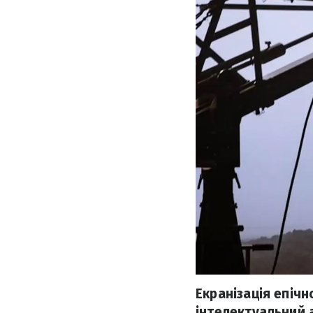
Екранізація епіч
інтелектуальний а