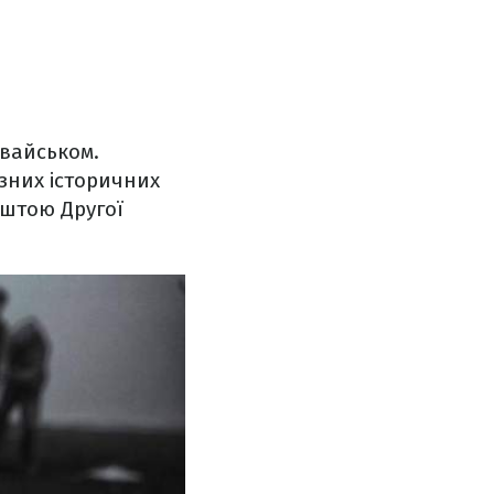
овайськом.
ізних історичних
ештою Другої