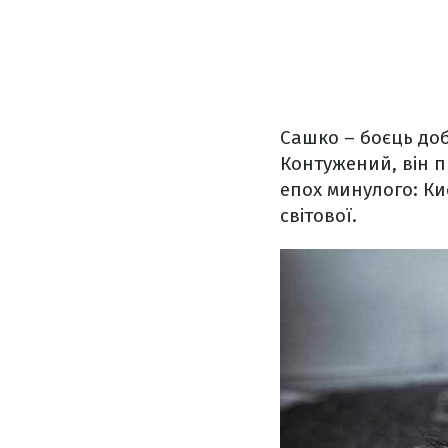
Сашко – боєць доб
Контужений, він п
епох минулого: К
світової.