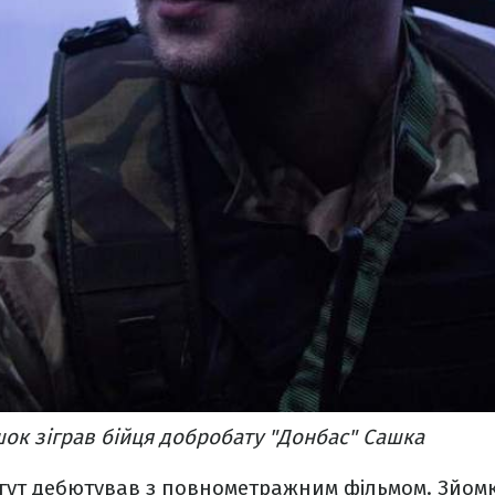
ок зіграв бійця добробату "Донбас" Сашка
гут дебютував з повнометражним фільмом. Зйомк