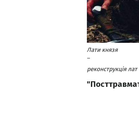
Лати князя
–
реконструкція лат
"Посттравмат