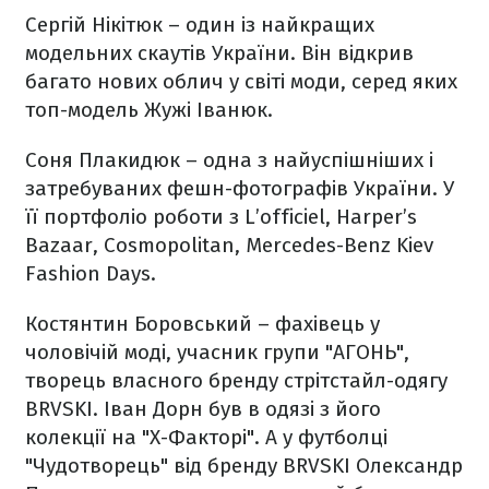
Сергій Нікітюк
– один із найкращих
модельних скаутів України. Він відкрив
багато нових облич у світі моди, серед яких
топ-модель Жужі Іванюк.
Соня Плакидюк
– одна з найуспішніших і
затребуваних фешн-фотографів України. У
її портфоліо роботи з L’officiel, Harper’s
Bazaar, Cosmopolitan, Mercedes-Benz Kiev
Fashion Days.
Костянтин Боровський
– фахівець у
чоловічій моді, учасник групи "АГОНЬ",
творець власного бренду стрітстайл-одягу
BRVSKI. Іван Дорн був в одязі з його
колекції на "Х-Факторі". А у футболці
"Чудотворець" від бренду BRVSKI Олександр