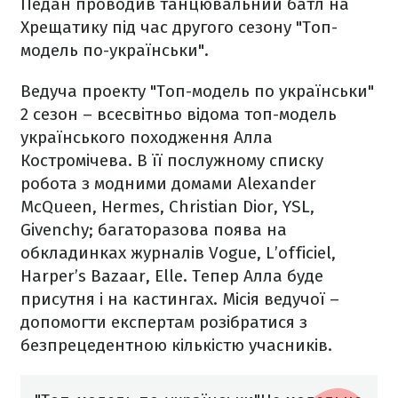
Педан проводив танцювальний батл на
Хрещатику під час другого сезону "Топ-
модель по-українськи".
Ведуча проекту "Топ-модель по українськи"
2 сезон – всесвітньо відома топ-модель
українського походження
Алла
Костромічева
. В її послужному списку
робота з модними домами Alexander
McQueen, Hermes, Christian Dior, YSL,
Givenchy; багаторазова поява на
обкладинках журналів Vogue, L’officiel,
Harper’s Bazaar, Elle. Тепер Алла буде
присутня і на кастингах. Місія ведучої –
допомогти експертам розібратися з
безпрецедентною кількістю учасників.