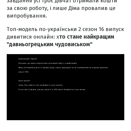
завдання усі троє дівчат отримали кошти
за свою роботу, і лише Діма провалив це
випробування.
Топ-модель по-українськи 2 сезон 16 випуск
дивитися онлайн: х
то стане найкращим
"давньогрецьким чудовиськом"