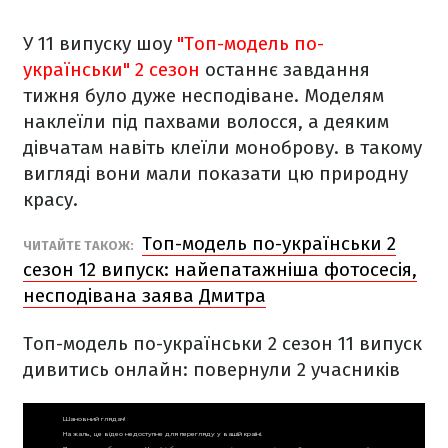
У 11 випуску шоу
"Топ-модель по-
українськи" 2 сезон
о
станнє завдання
тижня було дуже несподіване. Моделям
наклеїли під пахвами волосся, а деяким
дівчатам навіть клеїли моноброву. в такому
вигляді вони мали показати цю природну
красу.
Топ-модель по-українськи 2
ЧИТАЙТЕ ТАКОЖ:
сезон 12 випуск: найепатажніша фотосесія,
несподівана заява Дмитра
Топ-модель по-українськи 2 сезон 11 випуск
дивитись онлай
н: повернули 2 учасників