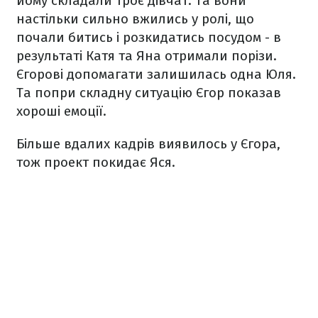
йому складали троє дівчат. Та вони
настільки сильно вжились у ролі, що
почали битись і розкидатись посудом - в
результаті Катя та Яна отримали порізи.
Єгорові допомагати залишилась одна Юля.
Та попри складну ситуацію Єгор показав
хороші емоції.
Більше вдалих кадрів виявилось у Єгора,
тож проект покидає Яся.